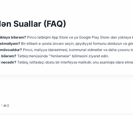
lən Suallar (FAQ)
ükləyə bilərəm?
Pinco tətbiqini App Store və ya Google Play Store-dan yükləyə bi
 etməliyəm?
Bir etibarlı e-posta ünvanı seçin, qeydiyyat formunu doldurun və gö
r mövcuddur?
Pinco, maliyyə idarəetməsi, kommunal xidmətlər və daha çoxunu tək
a bilərəm?
Tətbiq menüsündə “Yeniləmələr” bölməsini ziyarət edin.
i necədir?
Tətbiq, istifadəçi dostu bir interfeysə malikdir, onu asanlıqla idarə e
用
*
标注