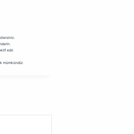
lərsiniz.
ndərin.
lif edir.
tmək mümkündür.