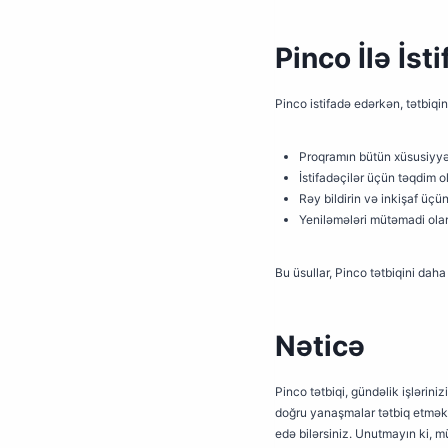
Pinco İlə İst
Pinco istifadə edərkən, tətbiqi
Proqramın bütün xüsusiyyət
İstifadəçilər üçün təqdim o
Rəy bildirin və inkişaf üçün 
Yeniləmələri mütəmadi olar
Bu üsullar, Pinco tətbiqini da
Nəticə
Pinco tətbiqi, gündəlik işlərin
doğru yanaşmalar tətbiq etmək 
edə bilərsiniz. Unutmayın ki, 