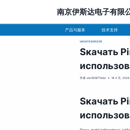
跳
到
南京伊斯达电子有限
内
容
产品与服务
技术支持
UNCATEGORIZED
Sкачать P
использов
作者
xtw183877ddd
18 4 月, 2026
Sкачать P
использов
Pinco, mobil tətbiqetməsi, istifa