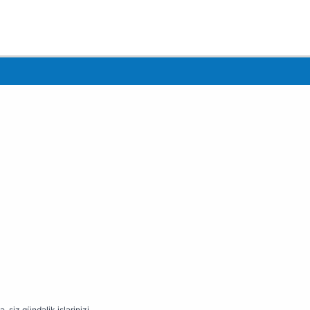
, siz gündəlik işlərinizi