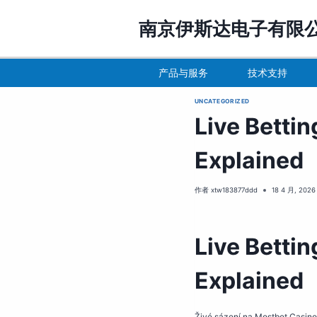
跳
到
南京伊斯达电子有限
内
容
产品与服务
技术支持
UNCATEGORIZED
Live Betti
Explained
作者
xtw183877ddd
18 4 月, 2026
Live Betti
Explained
Živé sázení na Mostbet Casino C