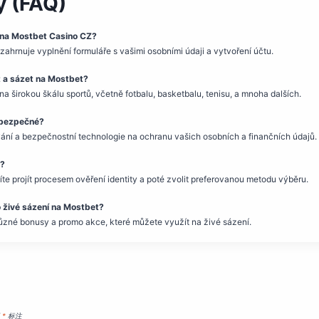
y (FAQ)
t na Mostbet Casino CZ?
zahrnuje vyplnění formuláře s vašimi osobními údaji a vytvoření účtu.
t a sázet na Mostbet?
 širokou škálu sportů, včetně fotbalu, basketbalu, tenisu, a mnoha dalších.
t bezpečné?
vání a bezpečnostní technologie na ochranu vašich osobních a finančních údajů.
y?
te projít procesem ověření identity a poté zvolit preferovanou metodu výběru.
 živé sázení na Mostbet?
různé bonusy a promo akce, které můžete využít na živé sázení.
用
*
标注