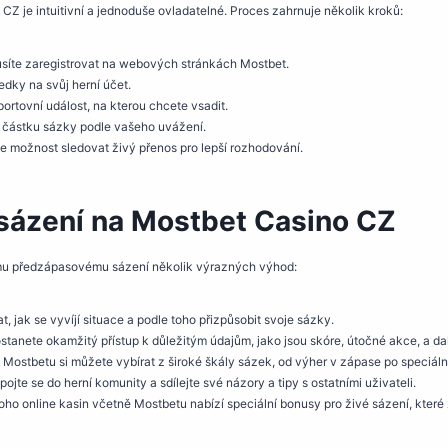
CZ je intuitivní a jednoduše ovladatelné. Proces zahrnuje několik kroků:
síte zaregistrovat na webových stránkách Mostbet.
edky na svůj herní účet.
ortovní událost, na kterou chcete vsadit.
 částku sázky podle vašeho uvážení.
e možnost sledovat živý přenos pro lepší rozhodování.
 sázení na Mostbet Casino CZ
ímu předzápasovému sázení několik výrazných výhod:
, jak se vyvíjí situace a podle toho přizpůsobit svoje sázky.
tanete okamžitý přístup k důležitým údajům, jako jsou skóre, útočné akce, a dal
 Mostbetu si můžete vybírat z široké škály sázek, od výher v zápase po speciální
ojte se do herní komunity a sdílejte své názory a tipy s ostatními uživateli.
o online kasin včetně Mostbetu nabízí speciální bonusy pro živé sázení, které z