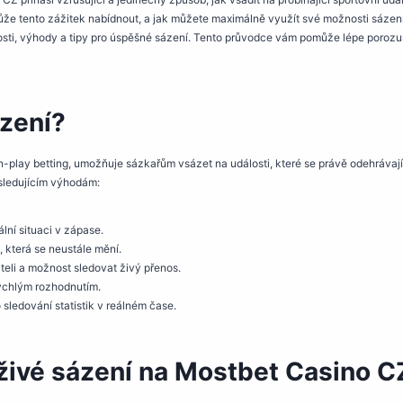
že tento zážitek nabídnout, a jak můžete maximálně využít své možnosti sázen
osti, výhody a tipy pro úspěšné sázení. Tento průvodce vám pomůže lépe porozu
ázení?
n-play betting, umožňuje sázkařům vsázet na události, které se právě odehrávají.
ásledujícím výhodám:
lní situaci v zápase.
která se neustále mění.
ateli a možnost sledovat živý přenos.
rychlým rozhodnutím.
 sledování statistik v reálném čase.
živé sázení na Mostbet Casino C