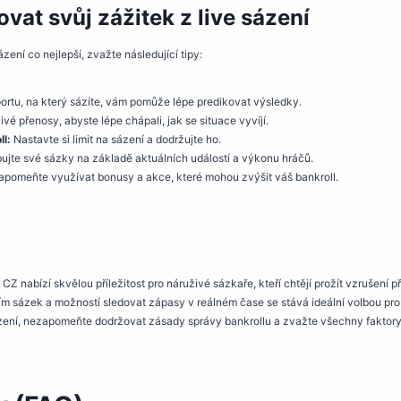
vat svůj zážitek z live sázení
zení co nejlepší, zvažte následující tipy:
ortu, na který sázíte, vám pomůže lépe predikovat výsledky.
ivé přenosy, abyste lépe chápali, jak se situace vyvíjí.
l:
Nastavte si limit na sázení a dodržujte ho.
ujte své sázky na základě aktuálních událostí a výkonu hráčů.
pomeňte využívat bonusy a akce, které mohou zvýšit váš bankroll.
Z nabízí skvělou příležitost pro náruživé sázkaře, kteří chtějí prožít vzrušení pří
vím sázek a možností sledovat zápasy v reálném čase se stává ideální volbou pr
ení, nezapomeňte dodržovat zásady správy bankrollu a zvažte všechny faktory 