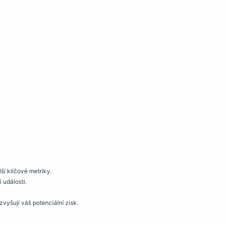
ší klíčové metriky.
 události.
vyšují váš potenciální zisk.