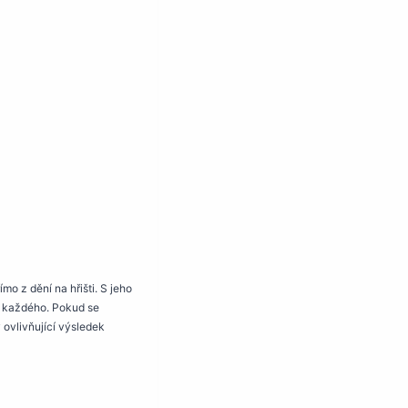
mo z dění na hřišti. S jeho
o každého. Pokud se
ovlivňující výsledek