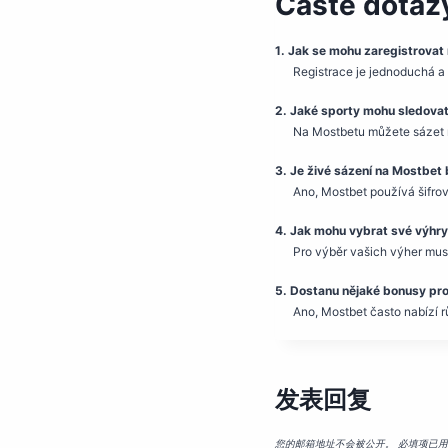
Časté dotaz
1. Jak se mohu zaregistrova
Registrace je jednoduchá a 
2. Jaké sporty mohu sledova
Na Mostbetu můžete sázet na
3. Je živé sázení na Mostbe
Ano, Mostbet používá šifro
4. Jak mohu vybrat své výhr
Pro výběr vašich výher musí
5. Dostanu nějaké bonusy pro
Ano, Mostbet často nabízí 
发表回复
您的邮箱地址不会被公开。
必填项已