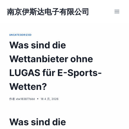
跳
到
南京伊斯达电子有限公司
内
容
UNCATEGORIZED
Was sind die
Wettanbieter ohne
LUGAS für E-Sports-
Wetten?
作者
xtw183877ddd
18 4 月, 2026
Was sind die