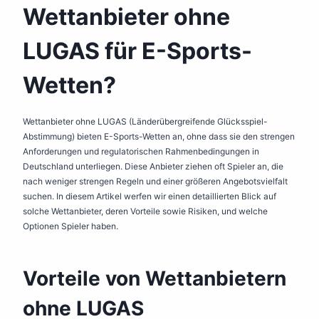
Wettanbieter ohne
LUGAS für E-Sports-
Wetten?
Wettanbieter ohne LUGAS (Länderübergreifende Glücksspiel-
Abstimmung) bieten E-Sports-Wetten an, ohne dass sie den strengen
Anforderungen und regulatorischen Rahmenbedingungen in
Deutschland unterliegen. Diese Anbieter ziehen oft Spieler an, die
nach weniger strengen Regeln und einer größeren Angebotsvielfalt
suchen. In diesem Artikel werfen wir einen detaillierten Blick auf
solche Wettanbieter, deren Vorteile sowie Risiken, und welche
Optionen Spieler haben.
Vorteile von Wettanbietern
ohne LUGAS