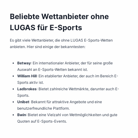
Beliebte Wettanbieter ohne
LUGAS für E-Sports
Es gibt viele Wettanbieter, die ohne LUGAS E-Sports-Wetten
anbieten. Hier sind einige der bekanntesten:
Betway
: Ein internationaler Anbieter, der für seine große
Auswahl an E-Sports-Wetten bekannt ist.
William Hill
: Ein etablierter Anbieter, der auch im Bereich E-
Sports aktiv ist.
Ladbrokes
: Bietet zahlreiche Wettmärkte, darunter auch E-
Sports.
Unibet
: Bekannt für attraktive Angebote und eine
benutzerfreundliche Plattform.
Bwin
: Bietet eine Vielzahl von Wettmöglichkeiten und gute
Quoten auf E-Sports-Events.