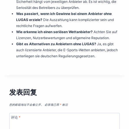
Sicherheit hängt vom jeweiligen Anbieter ab. Es ist wichtig, die
Seriosität des Betreibers zu überprüfen.
Was passiert, wenn ich Gewinne bei einem Anbieter ohne
LUGAS erziele?
Die Auszahlung kann komplizierter sein und
rechtliche Fragen aufwerfen.
Wie erkenne ich einen seriösen Wettanbieter?
Achten Sie auf
Lizenzen, Nutzerbewertungen und allgemeine Reputation.
Gibt es Alternativen zu Anbietern ohne LUGAS?
Ja, es gibt
auch lizensierte Anbieter, die E-Sports-Wetten anbieten, jedoch
unterliegen sie deutschen Regulierungsgesetzen.
发表回复
您的邮箱地址不会被公开。
必填项已用
*
标注
评论
*