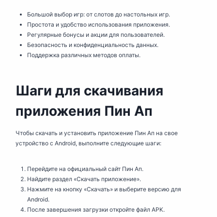
Большой выбор игр: от слотов до настольных игр.
Простота и удобство использования приложения.
Регулярные бонусы и акции для пользователей.
Безопасность и конфиденциальность данных.
Поддержка различных методов оплаты.
Шаги для скачивания
приложения Пин Ап
Чтобы скачать и установить приложение Пин Ап на свое
устройство с Android, выполните следующие шаги:
Перейдите на официальный сайт Пин Ап.
Найдите раздел «Скачать приложение».
Нажмите на кнопку «Скачать» и выберите версию для
Android.
После завершения загрузки откройте файл APK.