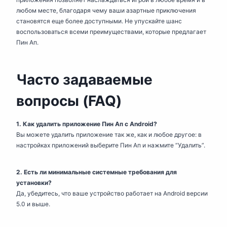
любом месте, благодаря чему ваши азартные приключения
становятся еще более доступными. Не упускайте шанс
воспользоваться всеми преимуществами, которые предлагает
Пин Ап.
Часто задаваемые
вопросы (FAQ)
1. Как удалить приложение Пин Ап с Android?
Вы можете удалить приложение так же, как и любое другое: в
настройках приложений выберите Пин Ап и нажмите “Удалить”.
2. Есть ли минимальные системные требования для
установки?
Да, убедитесь, что ваше устройство работает на Android версии
5.0 и выше.