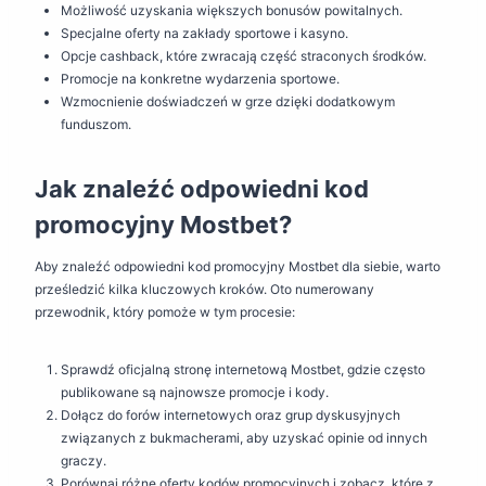
Możliwość uzyskania większych bonusów powitalnych.
Specjalne oferty na zakłady sportowe i kasyno.
Opcje cashback, które zwracają część straconych środków.
Promocje na konkretne wydarzenia sportowe.
Wzmocnienie doświadczeń w grze dzięki dodatkowym
funduszom.
Jak znaleźć odpowiedni kod
promocyjny Mostbet?
Aby znaleźć odpowiedni kod promocyjny Mostbet dla siebie, warto
prześledzić kilka kluczowych kroków. Oto numerowany
przewodnik, który pomoże w tym procesie:
Sprawdź oficjalną stronę internetową Mostbet, gdzie często
publikowane są najnowsze promocje i kody.
Dołącz do forów internetowych oraz grup dyskusyjnych
związanych z bukmacherami, aby uzyskać opinie od innych
graczy.
Porównaj różne oferty kodów promocyjnych i zobacz, które z