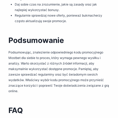
Daj sobie czas na zrozumienie, jakie są zasady oraz jak
najlepiej wykorzystać bonusy.
Regularnie sprawdzaj nowe oferty, ponieważ bukmacherzy
często aktualizują swoje promocje.
Podsumowanie
Podsumowując, znalezienie odpowiedniego kodu promocyjnego
Mostbet dla siebie to proces, który wymaga pewnego wysiłku i
analizy. Warto skorzystać z różnych źródeł informacji, aby
maksymalnie wykorzystać dostępne promocje. Pamiętaj, aby
zawsze sprawdzać regulaminy oraz być świadomym swoich
wydatków. Właściwy wybór kodu promocyjnego może przynieść
znaczące korzyści i poprawić Twoje doświadczenia związane z grą
online.
FAQ