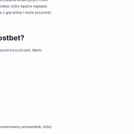
bet, który będzie najlepiej
 grą online i może przynieść
ostbet?
owymi korzyściami. Warto
 numerowany przewodnik, który