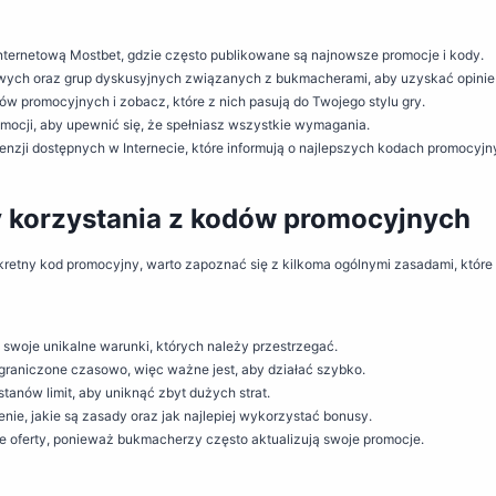
internetową Mostbet, gdzie często publikowane są najnowsze promocje i kody.
owych oraz grup dyskusyjnych związanych z bukmacherami, aby uzyskać opinie 
ów promocyjnych i zobacz, które z nich pasują do Twojego stylu gry.
omocji, aby upewnić się, że spełniasz wszystkie wymagania.
cenzji dostępnych w Internecie, które informują o najlepszych kodach promocyjn
 korzystania z kodów promocyjnych
kretny kod promocyjny, warto zapoznać się z kilkoma ogólnymi zasadami, któr
swoje unikalne warunki, których należy przestrzegać.
graniczone czasowo, więc ważne jest, aby działać szybko.
stanów limit, aby uniknąć zbyt dużych strat.
nie, jakie są zasady oraz jak najlepiej wykorzystać bonusy.
e oferty, ponieważ bukmacherzy często aktualizują swoje promocje.