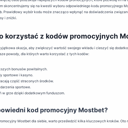
m skoncentrujemy się na kwestii wyboru odpowiedniego kodu promocyjnego Most
. Prawidłowy wybór kodu może znacząco wpłynąć na doświadczenia związane z
y i zniżki.
o korzystać z kodów promocyjnych M
yjątkowa okazja, aby zwiększyć wartość swojego wkładu i cieszyć się dodatk
jsze powody, dla których warto korzystać z tych kodów:
kszych bonusów powitalnych.
dy sportowe i kasyno.
racają część straconych środków.
darzenia sportowe.
 w grze dzięki dodatkowym funduszom.
powiedni kod promocyjny Mostbet?
romocyjny Mostbet dla siebie, warto prześledzić kilka kluczowych kroków. Oto