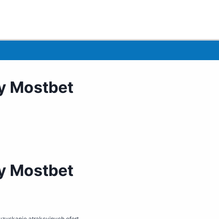
y Mostbet
y Mostbet
zyskanie atrakcyjnych ofert