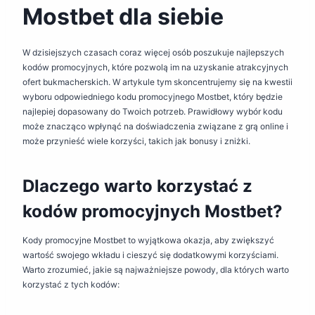
Mostbet dla siebie
W dzisiejszych czasach coraz więcej osób poszukuje najlepszych
kodów promocyjnych, które pozwolą im na uzyskanie atrakcyjnych
ofert bukmacherskich. W artykule tym skoncentrujemy się na kwestii
wyboru odpowiedniego kodu promocyjnego Mostbet, który będzie
najlepiej dopasowany do Twoich potrzeb. Prawidłowy wybór kodu
może znacząco wpłynąć na doświadczenia związane z grą online i
może przynieść wiele korzyści, takich jak bonusy i zniżki.
Dlaczego warto korzystać z
kodów promocyjnych Mostbet?
Kody promocyjne Mostbet to wyjątkowa okazja, aby zwiększyć
wartość swojego wkładu i cieszyć się dodatkowymi korzyściami.
Warto zrozumieć, jakie są najważniejsze powody, dla których warto
korzystać z tych kodów: