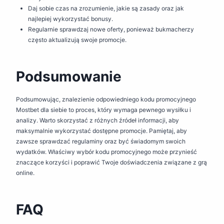
Daj sobie czas na zrozumienie, jakie są zasady oraz jak
najlepiej wykorzystać bonusy.
Regularnie sprawdzaj nowe oferty, ponieważ bukmacherzy
często aktualizują swoje promocje.
Podsumowanie
Podsumowując, znalezienie odpowiedniego kodu promocyjnego
Mostbet dla siebie to proces, który wymaga pewnego wysiłku i
analizy. Warto skorzystać z różnych źródeł informacji, aby
maksymalnie wykorzystać dostępne promocje. Pamiętaj, aby
zawsze sprawdzać regulaminy oraz być świadomym swoich
wydatków. Właściwy wybór kodu promocyjnego może przynieść
znaczące korzyści i poprawić Twoje doświadczenia związane z grą
online.
FAQ