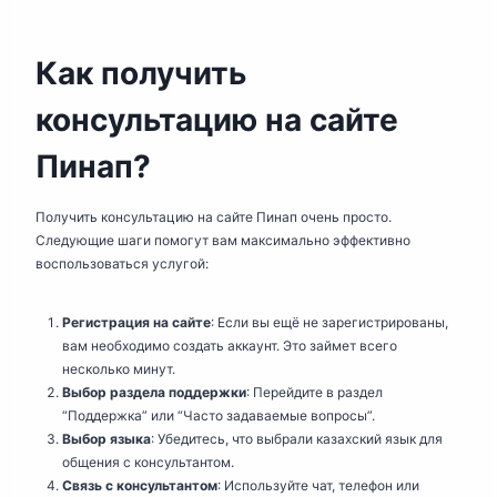
Как получить
консультацию на сайте
Пинап?
Получить консультацию на сайте Пинап очень просто.
Следующие шаги помогут вам максимально эффективно
воспользоваться услугой:
Регистрация на сайте
: Если вы ещё не зарегистрированы,
вам необходимо создать аккаунт. Это займет всего
несколько минут.
Выбор раздела поддержки
: Перейдите в раздел
“Поддержка” или “Часто задаваемые вопросы”.
Выбор языка
: Убедитесь, что выбрали казахский язык для
общения с консультантом.
Связь с консультантом
: Используйте чат, телефон или