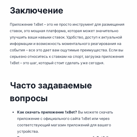
Заключение
Приложение 1xBet – это не просто инструмент для размещения
ставок, это мощная платформа, которая может значительно
улучшить ваши навыки ставок. Удобство, доступ к актуальной
информации и возможность моментального реагирования на
события – все это дает вам ощутимые преимущества. Если вы
серьезно относитесь к ставкам на спорт, загрузка приложения
1xBet – это шаг, который стоит сделать уже сегодня.
Часто задаваемые
вопросы
Как скачать приложение 1xBet?
Вы можете скачать
приложение с официального сайта 1xBet или через
соответствующий магазин приложений для вашего
устройства.