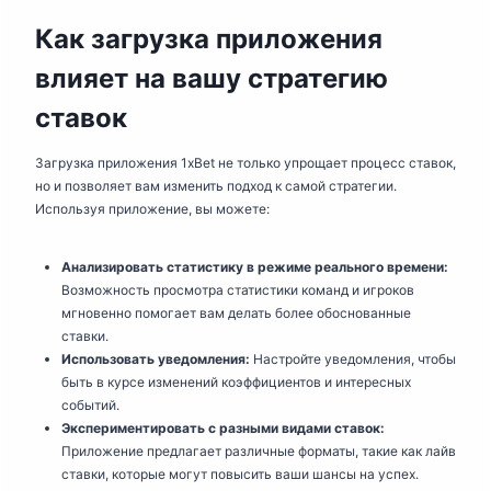
Как загрузка приложения
влияет на вашу стратегию
ставок
Загрузка приложения 1xBet не только упрощает процесс ставок,
но и позволяет вам изменить подход к самой стратегии.
Используя приложение, вы можете:
Анализировать статистику в режиме реального времени:
Возможность просмотра статистики команд и игроков
мгновенно помогает вам делать более обоснованные
ставки.
Использовать уведомления:
Настройте уведомления, чтобы
быть в курсе изменений коэффициентов и интересных
событий.
Экспериментировать с разными видами ставок:
Приложение предлагает различные форматы, такие как лайв
ставки, которые могут повысить ваши шансы на успех.