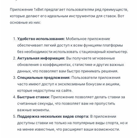
Приложение 1xBet предлагает пользователям ряд преимуществ,
которые делают его идеальным инструментом для ставок. Вот
основные из них:
Удобство использования:
Мобильное приложение
обеспечивает легкий доступ к всем функциям платформы
без необходимости использовать стационарный компьютер.
Актуальная информация:
Вы получаете мгновенные
обновления о коэффициентах, статистике и других важных
данных, что позволяет вам быстро принимать решения.
Специальные предложения:
Пользователи приложения
часто имеют доступ к эксклюзивным бонусам и акциям,
которые недоступны на сайте.
Быстрые ставки:
Приложение позволяет делать ставки за
считанные секунды, что позволяет вам не пропустить
важные моменты.
Поддержка нескольких видов спорта:
В приложении
доступны ставки не только на популярные виды спорта, но и
на менее известные, что расширяет ваши возможности.