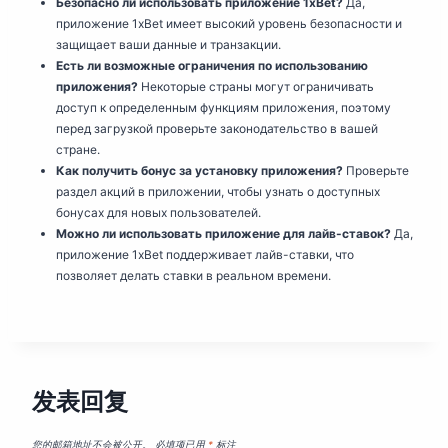
Безопасно ли использовать приложение 1xBet?
Да,
приложение 1xBet имеет высокий уровень безопасности и
защищает ваши данные и транзакции.
Есть ли возможные ограничения по использованию
приложения?
Некоторые страны могут ограничивать
доступ к определенным функциям приложения, поэтому
перед загрузкой проверьте законодательство в вашей
стране.
Как получить бонус за установку приложения?
Проверьте
раздел акций в приложении, чтобы узнать о доступных
бонусах для новых пользователей.
Можно ли использовать приложение для лайв-ставок?
Да,
приложение 1xBet поддерживает лайв-ставки, что
позволяет делать ставки в реальном времени.
发表回复
您的邮箱地址不会被公开。
必填项已用
*
标注