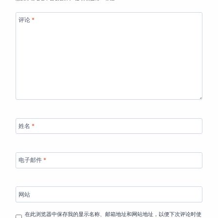
评论
*
姓名
*
电子邮件
*
网站
在此浏览器中保存我的显示名称、邮箱地址和网站地址，以便下次评论时使