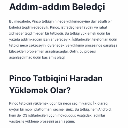
Addım-addım Bələdçi
Bu məqalədə, Pinco tətbiqinin necə yüklənəcəyinə dair ətraflı bir
bələdçi təqdim edəcəyik. Pinco, istifadəçilərə faydalı və rahat
xidmətlər təqdim edən bir tətbiqdir. Bu tətbiqi yükləmək üçün bu
yazıda addım-addım izahlar verəcəyik. İstifadəçilər, telefonları üçün
tətbiqi necə çəkəcəyini öyrənəcək və yükləmə prosesində qarşılaşa
biləcəkləri problemləri araşdıracaqlar. Gəlin, bu prosesi
asanlaşdırmaq üçün başlamış olaq!
Pinco Tətbiqini Haradan
Yükləmək Olar?
Pinco tətbiqini yükləmək üçün bir neçə seçim vardır. İlk olaraq,
uyğun bir mobil platformanı seçməlisiniz. Bu tətbiq, həm Android,
həm də iOS istifadəçiləri üçün mövcuddur. Aşağıdakı adımlar
vasitəsilə yükləmə prosesini asanlaşdırın: