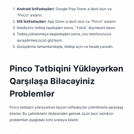
Android İstifadəçiləri:
Google Play Store-a daxil olun və
“Pinco” axtarın.
iOS İstifadəçiləri:
App Store-a daxil olun və “Pinco” axtarın.
İstədiyiniz tətbiqi tapdıqdan sonra, “Yüklə” düyməsini basın.
Tətbiq yüklənməyə başladıqdan sonra, onu telefonunuza
quraşdırmaq üçün gözləyin.
Quraşdırma tamamlandıqda, tətbiqi açın və hesab yaradın.
Pinco Tətbiqini Yükləyərkən
Qarşılaşa Biləcəyiniz
Problemlər
Pinco tətbiqini yükləyərkən bəzən istifadəçilər çətinliklərlə qarşılaşa
bilərlər. Bu çətinliklərin öhdəsindən gəlmək üçün bəzi mümkün
problemləri aşağıdakı kimi sıralaya bilərik: