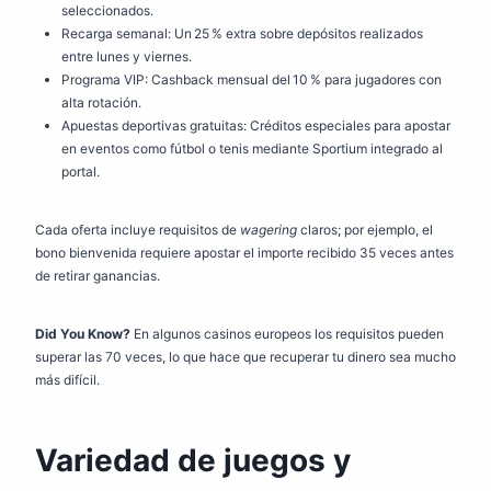
seleccionados.
Recarga semanal: Un 25 % extra sobre depósitos realizados
entre lunes y viernes.
Programa VIP: Cashback mensual del 10 % para jugadores con
alta rotación.
Apuestas deportivas gratuitas: Créditos especiales para apostar
en eventos como fútbol o tenis mediante Sportium integrado al
portal.
Cada oferta incluye requisitos de
wagering
claros; por ejemplo, el
bono bienvenida requiere apostar el importe recibido 35 veces antes
de retirar ganancias.
Did You Know?
En algunos casinos europeos los requisitos pueden
superar las 70 veces, lo que hace que recuperar tu dinero sea mucho
más difícil.
Variedad de juegos y