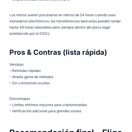
Los retiros suelen procesarse en menos de 24 horas cuando usas
monederos electrónicos; las transferencias bancarias pueden tardar
hasta 48 horas laborables pero siempre dentro del plazo legal
establecido por la DGOJ.
Pros & Contras (lista rápida)
Ventajas
– Retiradas rápidas
– Amplia gama de métodos
– Sin comisiones ocultas
Desventajas
– Límites mínimos mayores para criptomonedas
– Verificación adicional para grandes sumas