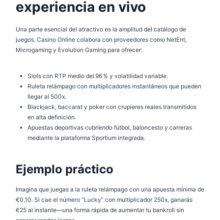
experiencia en vivo
Una parte esencial del atractivo es la amplitud del catálogo de
juegos. Casino Online colabora con proveedores como NetEnt,
Microgaming y Evolution Gaming para ofrecer:
Slots con RTP medio del 96 % y volatilidad variable.
Ruleta relámpago con multiplicadores instantáneos que pueden
llegar al 500x.
Blackjack, baccarat y poker con crupieres reales transmitidos
en alta definición.
Apuestas deportivas cubriendo fútbol, baloncesto y carreras
mediante la plataforma Sportium integrada.
Ejemplo práctico
Imagina que juegas a la ruleta relámpago con una apuesta mínima de
€0,10. Si cae el número “Lucky” con multiplicador 250x, ganarás
€25 al instante—una forma rápida de aumentar tu bankroll sin