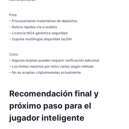
Pros:
– Procesamiento instantáneo de depósitos
– Retiros rápidos vía e‑wallets
– Licencia MGA garantiza seguridad
– Soporte multilingüe disponible las24h
Cons:
– Algunas tarjetas pueden requerir verificación adicional
– Los límites máximos por retiro varían según método
– No se aceptan criptomonedas actualmente
Recomendación final y
próximo paso para el
jugador inteligente