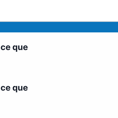
 ce que
 ce que