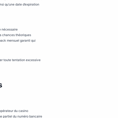
nsi qu’une date d’expiration
e nécessaire
os chances théoriques
back mensuel garanti qui
er toute tentation excessive
s
’opérateur du casino
ge partiel du numéro bancaire