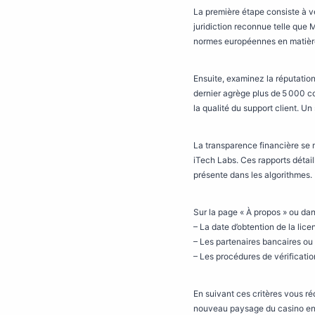
La première étape consiste à vér
juridiction reconnue telle que 
normes européennes en matière 
Ensuite, examinez la réputation
dernier agrège plus de 5 000 co
la qualité du support client. U
La transparence financière se 
iTech Labs. Ces rapports détail
présente dans les algorithmes.
Sur la page « À propos » ou dan
– La date d’obtention de la lic
– Les partenaires bancaires ou
– Les procédures de vérificati
En suivant ces critères vous ré
nouveau paysage du casino en 