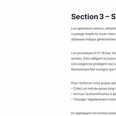
Section 3 – 
Les opérateurs sérieux utilisen
cryptage empêche toute intercep
d’adresse indique généralement q
Les procédures KYC (Know Your
années. Elles obligent le joueur 
Ces exigences protègent non seul
Basketnews.Net souligne que le
Pour renforcer votre propre sécu
– Créez un mot‑de‑passe long (
– Activez l’authentification à
– Changez régulièrement votre m
En appliquant ces bonnes pratiq