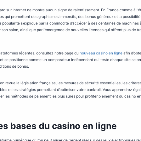
d sur Internet ne montre aucun signe de ralentissement. En France comme à l’étr
es qui promettent des graphismes immersifs, des bonus généreux et la possibilit
e popularité s’explique par la commodité d’accéder à des centaines de machines à
r son salon, ainsi que par l’émergence de nouvelles licences qui offrent plus de t
plateformes récentes, consultez notre page du
nouveau casino en ligne
afin d’obt
t se positionne comme un comparateur indépendant qui teste chaque site selon d
nditions de bonus.
revue la législation française, les mesures de sécurité essentielles, les critères 
ibles et les stratégies permettant d’optimiser votre bankroll. Vous apprendrez éga
ner les méthodes de paiement les plus sûres pour profiter pleinement du casino e
Les bases du casino en ligne
eforme numérique où l’on peut miser de l’argent réel sur des jeux électroniques re