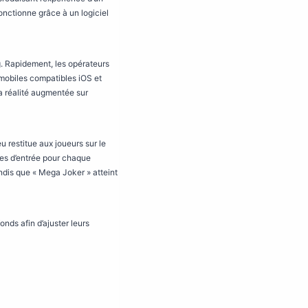
fonctionne grâce à un logiciel
g. Rapidement, les opérateurs
 mobiles compatibles iOS et
la réalité augmentée sur
 restitue aux joueurs sur le
ites d’entrée pour chaque
ndis que « Mega Joker » atteint
ds afin d’ajuster leurs