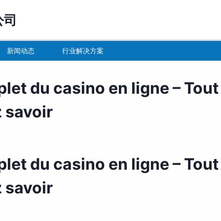
公司
新闻动态
行业解决方案
let du casino en ligne – Tout
 savoir
let du casino en ligne – Tout
 savoir