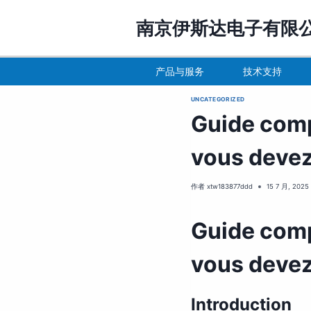
跳
到
南京伊斯达电子有限
内
容
产品与服务
技术支持
UNCATEGORIZED
Guide comp
vous devez
作者
xtw183877ddd
15 7 月, 2025
Guide comp
vous devez
Introduction