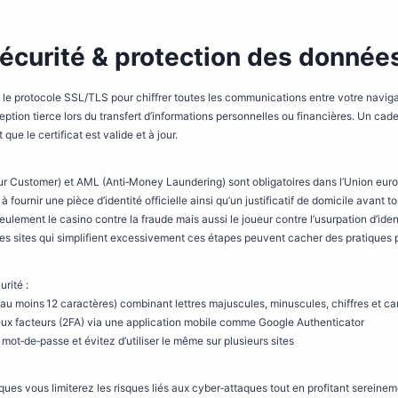
Sécurité & protection des donnée
t le protocole SSL/TLS pour chiffrer toutes les communications entre votre naviga
tion tierce lors du transfert d’informations personnelles ou financières. Un cade
ue le certificat est valide et à jour.
 Customer) et AML (Anti‑Money Laundering) sont obligatoires dans l’Union eur
à fournir une pièce d’identité officielle ainsi qu’un justificatif de domicile avant to
ement le casino contre la fraude mais aussi le joueur contre l’usurpation d’identit
s sites qui simplifient excessivement ces étapes peuvent cacher des pratiques 
rité :
au moins 12 caractères) combinant lettres majuscules, minuscules, chiffres et c
 deux facteurs (2FA) via une application mobile comme Google Authenticator
ot‑de‑passe et évitez d’utiliser le même sur plusieurs sites
ues vous limiterez les risques liés aux cyber‑attaques tout en profitant sereine