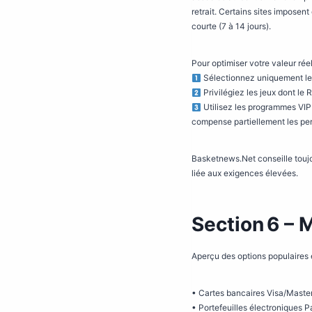
retrait. Certains sites imposen
courte (7 à 14 jours).
Pour optimiser votre valeur réel
Sélectionnez uniquement les 
Privilégiez les jeux dont le
Utilisez les programmes VIP
compense partiellement les per
Basketnews.Net conseille toujou
liée aux exigences élevées.
Section 6 –
Aperçu des options populaires 
• Cartes bancaires Visa/Master
• Portefeuilles électroniques P