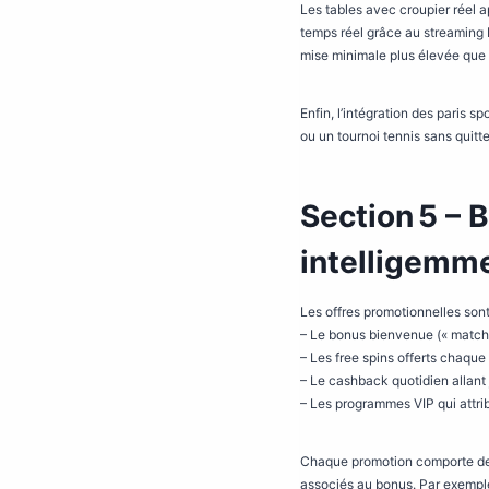
Les tables avec croupier réel a
temps réel grâce au streaming 
mise minimale plus élevée que l
Enfin, l’intégration des paris s
ou un tournoi tennis sans quitte
Section 5 – 
intelligemm
Les offres promotionnelles sont
– Le bonus bienvenue (« match 
– Les free spins offerts chaqu
– Le cashback quotidien allant 
– Les programmes VIP qui attrib
Chaque promotion comporte des 
associés au bonus. Par exemple