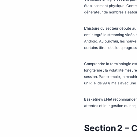
établissement physique. Contrai
générateur de nombres aléatoire
L’histoire du secteur débute au
ont intégré le streaming vidéo 
Android. Aujourd’hui, les nouve
certains titres de slots progress
Comprendre la terminologie est 
long terme ; la volatilité mesur
session. Par exemple, la machi
un RTP de 99 % mais avec une v
Basketnews.Net recommande touj
attentes et leur gestion du risq
Section 2 – C