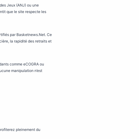
le des Jeux (ANJ) ou une
tit que le site respecte les
ertifiés par Basketnews.Net. Ce
re, la rapidité des retraits et
épendants comme eCOGRA ou
’aucune manipulation n’est
profiterez pleinement du