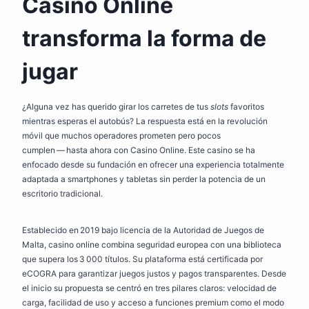
Casino Online
transforma la forma de
jugar
¿Alguna vez has querido girar los carretes de tus
slots
favoritos
mientras esperas el autobús? La respuesta está en la revolución
móvil que muchos operadores prometen pero pocos
cumplen — hasta ahora con Casino Online. Este casino se ha
enfocado desde su fundación en ofrecer una experiencia totalmente
adaptada a smartphones y tabletas sin perder la potencia de un
escritorio tradicional.
Establecido en 2019 bajo licencia de la Autoridad de Juegos de
Malta, casino online combina seguridad europea con una biblioteca
que supera los 3 000 títulos.​ Su plataforma está certificada por
eCOGRA para garantizar juegos justos y pagos transparentes.​ Desde
el inicio su propuesta se centró en tres pilares claros: velocidad de
carga, facilidad de uso y acceso a funciones premium como el modo