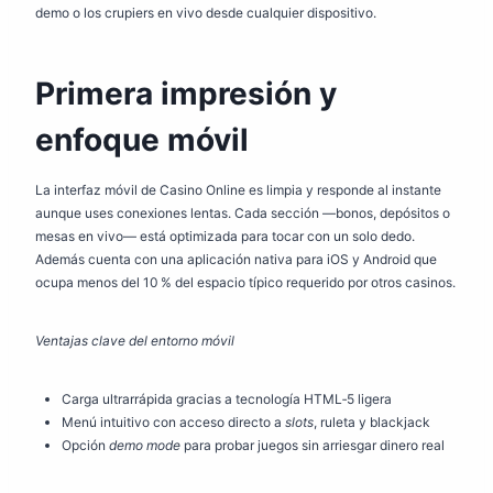
demo o los crupiers en vivo desde cualquier dispositivo.
Primera impresión y
enfoque móvil
La interfaz móvil de Casino Online es limpia y responde al instante
aunque uses conexiones lentas.​ Cada sección —bonos, depósitos o
mesas en vivo— está optimizada para tocar con un solo dedo.​
Además cuenta con una aplicación nativa para iOS y Android que
ocupa menos del 10 % del espacio típico requerido por otros casinos.
Ventajas clave del entorno móvil
Carga ultrarrápida gracias a tecnología HTML‑5 ligera
Menú intuitivo con acceso directo a
slots
, ruleta y blackjack
Opción
demo mode
para probar juegos sin arriesgar dinero real