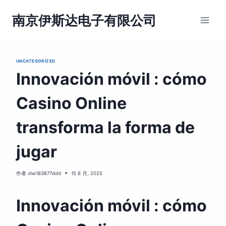
跳
到
南京伊斯达电子有限公司
内
容
UNCATEGORIZED
Innovación móvil : cómo
Casino Online
transforma la forma de
jugar
作者
xtw183877ddd
15 6 月, 2025
Innovación móvil : cómo