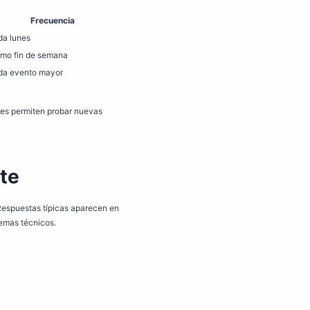
Frecuencia
a lunes
imo fin de semana
da evento mayor
les permiten probar nuevas
nte
 Respuestas típicas aparecen en
lemas técnicos.