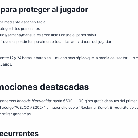
para proteger al jugador
ca mediante escaneo facial
rotege datos personales
arios/semana/mensuales accesibles desde el panel móvil
” que suspende temporalmente todas las actividades del jugador
 entre 12 y 24 horas laborables —mucho más rápido que la media del sector— lo c
suarios.
mociones destacadas
su generoso
bono de bienvenida
: hasta €500 + 100 giros gratis después del primer
el código “WELCOME2024” al hacer clic sobre “Reclamar Bono”. El requisito típic
 retirar ganancias.
recurrentes