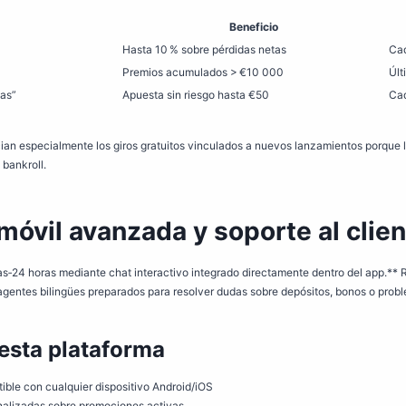
Beneficio
Hasta 10 % sobre pérdidas netas
Cad
Premios acumulados > €10 000
Últ
as”
Apuesta sin riesgo hasta €50
Ca
ian especialmente los giros gratuitos vinculados a nuevos lanzamientos porque 
bankroll.
móvil avanzada y soporte al clie
a las‑24 horas mediante chat interactivo integrado directamente dentro del app.**
gentes bilingües preparados para resolver dudas sobre depósitos, bonos o prob
 esta plataforma
ible con cualquier dispositivo Android/iOS
nalizadas sobre promociones activas