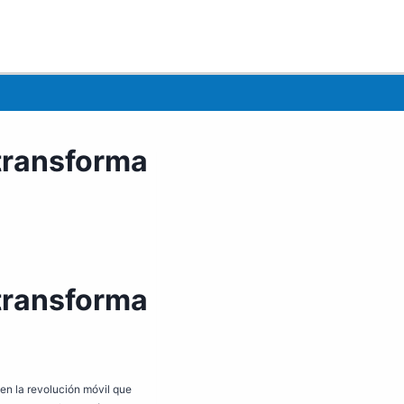
 transforma
 transforma
en la revolución móvil que