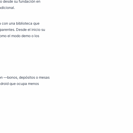
o desde su fundación en
adicional.
a con una biblioteca que
arentes.​ Desde el inicio su
 como el modo demo o los
ción —bonos, depósitos o mesas
Android que ocupa menos