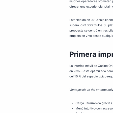
muchos operadores prometen pe
ofrecer una experiencia totalme
Establecido en 2019 bajo licen
supera los 3 000 títulos.​ Su p
propuesta se centró en tres pi
crupiers en vivo desde cualquie
Primera impr
La interfaz móvil de Casino On
en vivo— está optimizada para
del 10 % del espacio típico req
Ventajas clave del entorno móv
Carga ultrarrápida gracias
Menú intuitivo con acceso