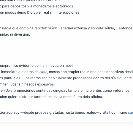
 para depósitos vía monederos electrónicos
on modos demo & crupier real sin interrupciones
o fiable que combine rapidez móvil,
variedad extensa ​y soporte sólido,…​ entonce
ridad ni diversión.
compromiso evidente con la innovación móvil.
 inmediato a cientos de
slots
, mesas con crupier real и opciones deportivas desd
os puntuales —los retiros son habitualmente procesados dentro del día siguiente
iten jugar sin riesgos excesivos.
venida
​ y promociones continuas dirigidas tanto a principiantes como veteranos,
quien quiere disfrutar tanto desde casa como fuera dela oficina.
ncionado aquí—desde pruebas gratuitas hasta bonos reales—visita hoy mismo
ca