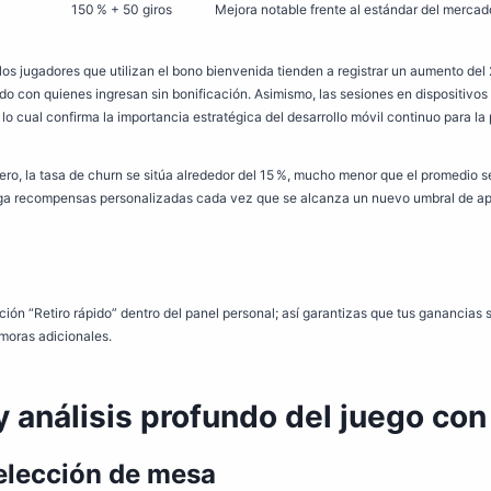
150 % + 50 giros
Mejora notable frente al estándar del mercad
e los jugadores que utilizan el bono bienvenida tienden a registrar un aumento de
o con quienes ingresan sin bonificación. Asimismo, las sesiones en dispositivos
, lo cual confirma la importancia estratégica del desarrollo móvil continuo para la
ero, la tasa de churn se sitúa alrededor del 15 %, mucho menor que el promedio se
rga recompensas personalizadas cada vez que se alcanza un nuevo umbral de a
ión “Retiro rápido” dentro del panel personal; así garantizas que tus ganancia
emoras adicionales.
 análisis profundo del juego con 
selección de mesa