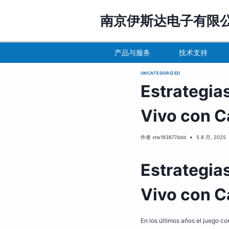
跳
到
南京伊斯达电子有限
内
容
产品与服务
技术支持
UNCATEGORIZED
Estrategia
Vivo con C
作者
xtw183877ddd
5 8 月, 2025
Estrategia
Vivo con C
En los últimos años el juego c