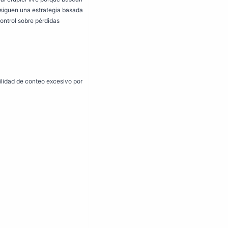
 siguen una estrategia basada
control sobre pérdidas
bilidad de conteo excesivo por