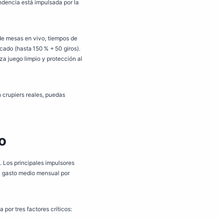
endencia está impulsada por la
de mesas en vivo, tiempos de
cado (hasta 150 % + 50 giros).
a juego limpio y protección al
 crupiers reales, puedas
o
 Los principales impulsores
el gasto medio mensual por
por tres factores críticos: