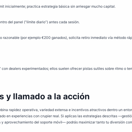
t inicialmente; practica estrategia básica sin arriesgar mucho capital.
tro del panel (“límite diario”) antes cada sesión.
 razonable (por ejemplo €200 ganados), solicita retiro inmediato vía método ráp
o” con dealers experimentados; ellos suelen ofrecer pistas sutiles sobre ritmo o t
 y llamado a la acción
ina rapidez operativa, variedad extensa e incentivos atractivos dentro un ento
ado en experiencias con crupier real. Si aplicas las estrategias descritas —gesti
a y aprovechamiento del soporte móvil— podrás maximizar tanto tu diversión com