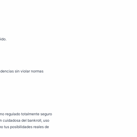
ido.
endencias sin violar normas
rno regulado totalmente seguro
ón cuidadosa del bankroll, uso
o tus posibilidades reales de