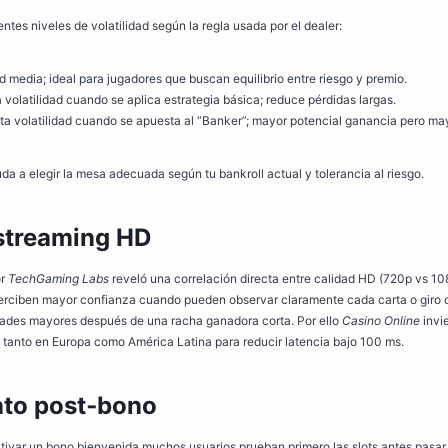
entes niveles de volatilidad según la regla usada por el dealer:
d media; ideal para jugadores que buscan equilibrio entre riesgo y premio.
 volatilidad cuando se aplica estrategia básica; reduce pérdidas largas.
a volatilidad cuando se apuesta al “Banker”; mayor potencial ganancia pero may
da a elegir la mesa adecuada según tu bankroll actual y tolerancia al riesgo.
 streaming HD
or
TechGaming Labs
reveló una correlación directa entre calidad HD (720p vs 10
perciben mayor confianza cuando pueden observar claramente cada carta o giro de
idades mayores después de una racha ganadora corta. Por ello
Casino Online
invi
tanto en Europa como América Latina para reducir latencia bajo 100 ms​.​
to post‑bono
tivar un bono bienvenida muchos usuarios prueban primero las slots antes pasar 