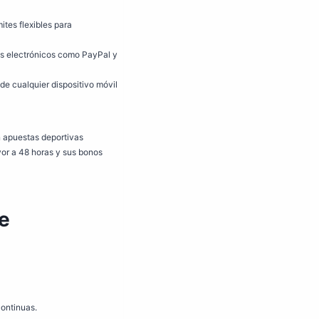
ites flexibles para
os electrónicos como PayPal y
de cualquier dispositivo móvil
 apuestas deportivas
yor a 48 horas y sus bonos
e
continuas.