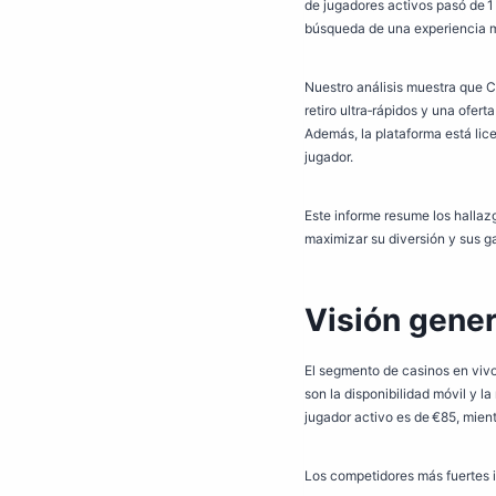
de jugadores activos pasó de 1 
búsqueda de una experiencia má
Nuestro análisis muestra que C
retiro ultra‑rápidos y una ofer
Además, la plataforma está lic
jugador.
Este informe resume los hallaz
maximizar su diversión y sus g
Visión gener
El segmento de casinos en vivo
son la disponibilidad móvil y l
jugador activo es de €85, mien
Los competidores más fuertes i