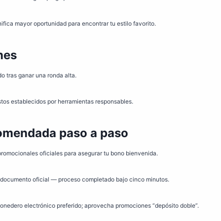
ifica mayor oportunidad para encontrar tu estilo favorito.
nes
do tras ganar una ronda alta.
estos establecidos por herramientas responsables.
comendada paso a paso
romocionales oficiales para asegurar tu bono bienvenida.
 documento oficial — proceso completado bajo cinco minutos.
onedero electrónico preferido; aprovecha promociones “depósito doble”.