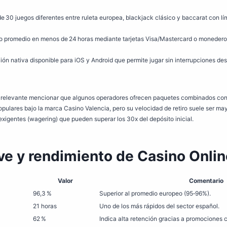
 30 juegos diferentes entre ruleta europea, blackjack clásico y baccarat con lím
ro promedio en menos de 24 horas mediante tarjetas Visa/Mastercard o moneder
ción nativa disponible para iOS y Android que permite jugar sin interrupciones des
s relevante mencionar que algunos operadores ofrecen paquetes combinados con
populares bajo la marca Casino Valencia, pero su velocidad de retiro suele ser ma
exigentes (wagering) que pueden superar los 30x del depósito inicial.
ve y rendimiento de Casino Onlin
Valor
Comentario
96,3 %
Superior al promedio europeo (95‑96%).
21 horas
Uno de los más rápidos del sector español.
62 %
Indica alta retención gracias a promociones 