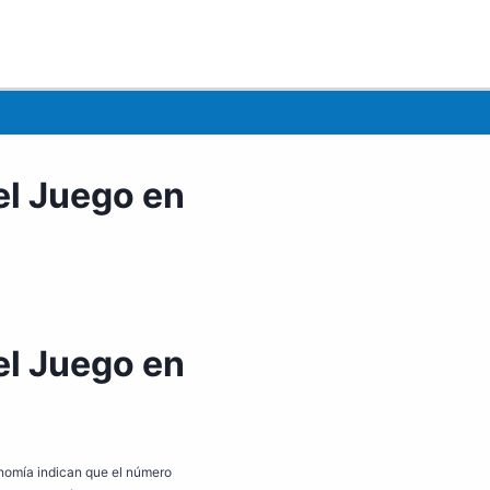
el Juego en
el Juego en
onomía indican que el número