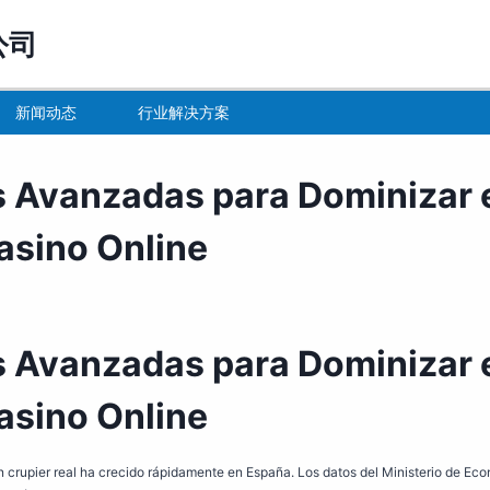
公司
新闻动态
行业解决方案
s Avanzadas para Dominizar 
asino Online
s Avanzadas para Dominizar 
asino Online
on crupier real ha crecido rápidamente en España. Los datos del Ministerio de Ec