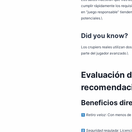
cumplir rápidamente los requisi
en “juego responsable” tienden 
potenciales.\
Did you know?
Los crupiers reales utilizan do
parte del jugador avanzado.\
Evaluación d
recomendaci
Beneficios dir
Retiro veloz
: Con menos de 
Seguridad regulada
: Licenc