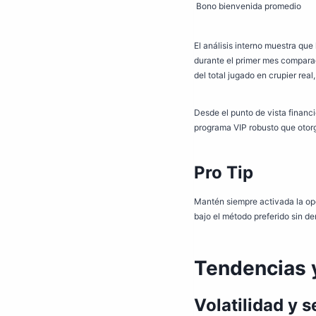
Bono bienvenida promedio
El análisis interno muestra qu
durante el primer mes comparad
del total jugado en crupier real
Desde el punto de vista financi
programa VIP robusto que oto
Pro Tip
Mantén siempre activada la opc
bajo el método preferido sin d
Tendencias y
Volatilidad y 