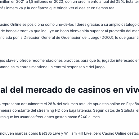
millón en 2021 a 1,8 millones en 2023, con un crecimiento anual del 35 %. Esta t
s inmersiva y la confianza que brinda ver al dealer en tiempo real.
asino Online se posiciona como uno‑de‑los líderes gracias a su amplio catálogo 
ta de bonos atractiva que incluye un bono bienvenida superior al promedio del mer
enciada por la Dirección General de Ordenación del Juego (DGOJ), lo que garantiz
gos clave y ofrece recomendaciones prácticas para que tú, jugador interesado en
anancias mientras mantiene un control responsable del juego.
al del mercado de casinos en viv
 representa actualmente el 28 % del volumen total de apuestas online en España.
a mejora constante del streaming HD con baja latencia. Según datos de Statista, 
tras que los usuarios frecuentes gastan hasta €240 al mes.
ncluyen marcas como Bet365 Live y William Hill Live, pero Casino Online destaca 