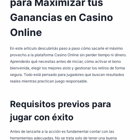
para Maximizar tus
Ganancias en Casino
Online
En este artículo descubrirás paso a paso cómo sacarle el máximo
provecho a la plataforma Casino Online sin perder tiempo ni dinero.
Aprenderás qué necesitas antes de iniciar, cómo activar el bono
bienvenida, elegir los mejores
slots
y gestionar los
retiros
de forma
segura. Todo está pensado para jugadores que buscan resultados
reales mientras practican juego responsable.
Requisitos previos para
jugar con éxito
Antes de lanzarte a la acción es fundamental contar con las
herramientas adecuadas. No se trata solo de tener una buena