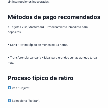
sin interrupciones inesperadas.
Métodos de pago recomendados
• Tarjetas Visa/Mastercard – Procesamiento inmediato para
depósitos.
• Skrill – Retiro rápido en menos de 24 horas.
• Transferencia bancaria – Ideal para grandes sumas aunque tarda
más.
Proceso típico de retiro
Ve a “Cajero”.
Selecciona “Retirar”.