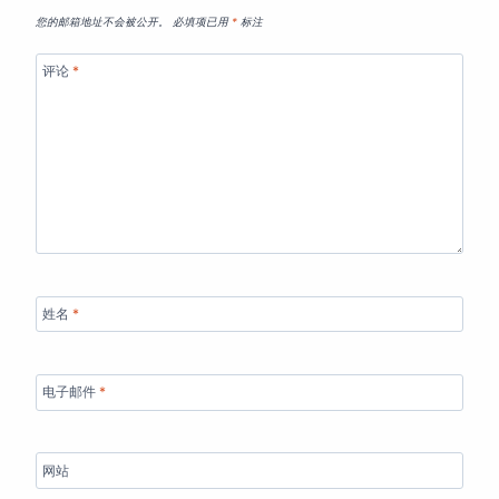
您的邮箱地址不会被公开。
必填项已用
*
标注
评论
*
姓名
*
电子邮件
*
网站