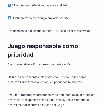
Elige método preferido e ingresa cantidad.
Confirma mediante código enviado por SMS.
Los tiempos varían según método; Skrill suele ser el más veloz.
Juego responsable como
prioridad
Siempre establece límites antes de cada sesión.
Utiliza las herramientas integradas por Casino Online como
auto‑exclusión temporal o bloqueo por depósito máximo.
Pro Tip:
Programa recordatorios cada hora para evaluar si sigues
dentro del presupuesto establecido; esto ayuda a mantener el
control mental mientras disfrutas del juego.