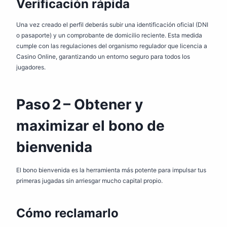
Verificación rápida
Una vez creado el perfil deberás subir una identificación oficial (DNI
o pasaporte) y un comprobante de domicilio reciente. Esta medida
cumple con las regulaciones del organismo regulador que licencia a
Casino Online, garantizando un entorno seguro para todos los
jugadores.
Paso 2 – Obtener y
maximizar el bono de
bienvenida
El bono bienvenida es la herramienta más potente para impulsar tus
primeras jugadas sin arriesgar mucho capital propio.
Cómo reclamarlo