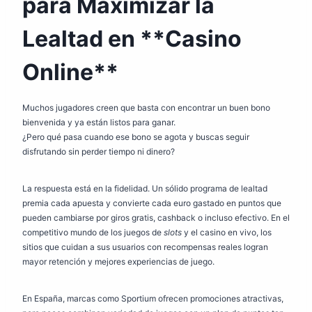
para Maximizar la
Lealtad en **Casino
Online**
Muchos jugadores creen que basta con encontrar un buen bono
bienvenida y ya están listos para ganar.
¿Pero qué pasa cuando ese bono se agota y buscas seguir
disfrutando sin perder tiempo ni dinero?
La respuesta está en la fidelidad. Un sólido programa de lealtad
premia cada apuesta y convierte cada euro gastado en puntos que
pueden cambiarse por giros gratis, cashback o incluso efectivo. En el
competitivo mundo de los juegos de
slots
y el casino en vivo, los
sitios que cuidan a sus usuarios con recompensas reales logran
mayor retención y mejores experiencias de juego.
En España, marcas como Sportium ofrecen promociones atractivas,