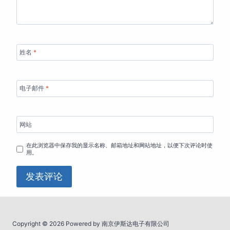
姓名
*
电子邮件
*
网站
在此浏览器中保存我的显示名称、邮箱地址和网站地址，以便下次评论时使
用。
Copyright © 2026 Powered by 南京伊斯达电子有限公司