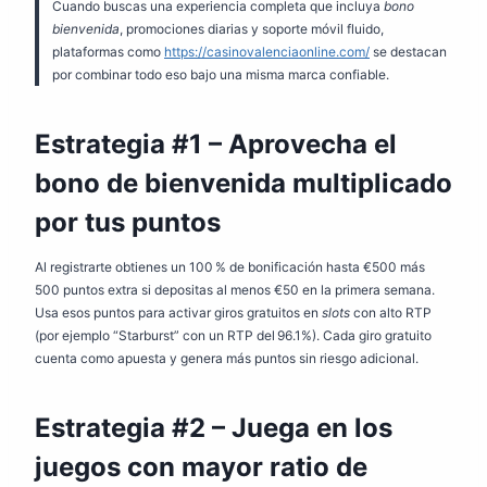
Cuando buscas una experiencia completa que incluya
bono
bienvenida
, promociones diarias y soporte móvil fluido,
plataformas como
https://casinovalenciaonline.com/
se destacan
por combinar todo eso bajo una misma marca confiable.
Estrategia #1 – Aprovecha el
bono de bienvenida multiplicado
por tus puntos
Al registrarte obtienes un 100 % de bonificación hasta €500 más
500 puntos extra si depositas al menos €50 en la primera semana.
Usa esos puntos para activar giros gratuitos en
slots
con alto RTP
(por ejemplo “Starburst” con un RTP del 96.1%). Cada giro gratuito
cuenta como apuesta y genera más puntos sin riesgo adicional.
Estrategia #2 – Juega en los
juegos con mayor ratio de