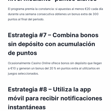
El programa premia la constancia: si apuestas al menos €20 cada día
durante una semana consecutiva obtienes un bonus extra de 300
puntos al final del periodo.
Estrategia #7 – Combina bonos
sin depósito con acumulación
de puntos
Ocasionalmente
Casino Online
ofrece bonos sin depósito que llegan
a €10 y generan un bonus del 20 % en puntos extra al utilizarlos en
juegos seleccionados.
Estrategia #8 – Utiliza la app
móvil para recibir notificaciones
instantáneas