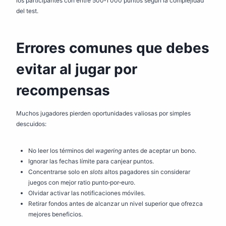
los participantes con entre 500‑1 000 puntos según la complejidad
del test.
Errores comunes que debes
evitar al jugar por
recompensas
Muchos jugadores pierden oportunidades valiosas por simples
descuidos:
No leer los términos del
wagering
antes de aceptar un bono.
Ignorar las fechas límite para canjear puntos.
Concentrarse solo en
slots
altos pagadores sin considerar
juegos con mejor ratio punto‑por‑euro.
Olvidar activar las notificaciones móviles.
Retirar fondos antes de alcanzar un nivel superior que ofrezca
mejores beneficios.