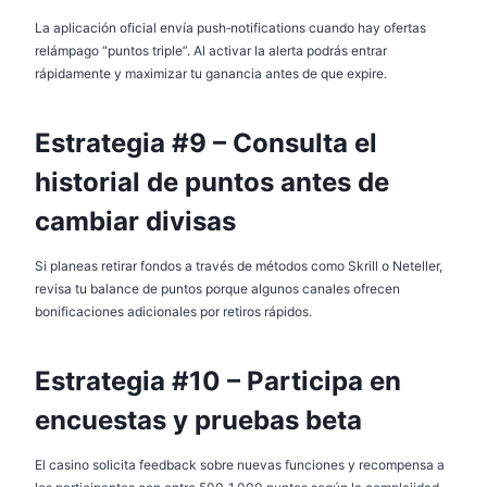
La aplicación oficial envía push‑notifications cuando hay ofertas
relámpago “puntos triple”. Al activar la alerta podrás entrar
rápidamente y maximizar tu ganancia antes de que expire.
Estrategia #9 – Consulta el
historial de puntos antes de
cambiar divisas
Si planeas retirar fondos a través de métodos como Skrill o Neteller,
revisa tu balance de puntos porque algunos canales ofrecen
bonificaciones adicionales por retiros rápidos.
Estrategia #10 – Participa en
encuestas y pruebas beta
El casino solicita feedback sobre nuevas funciones y recompensa a