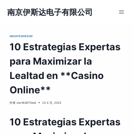
跳
到
南京伊斯达电子有限公司
内
容
UNCATEGORIZED
10 Estrategias Expertas
para Maximizar la
Lealtad en **Casino
Online**
作者
xtw183877ddd
23 4 月, 2025
10 Estrategias Expertas