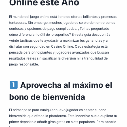
Online este Año
El mundo del juego online está lleno de ofertas brillantes y promesas
tentadoras. Sin embargo, muchos jugadores se pierden entre bonos
confusos y opciones de pago complicadas. ¿Te has preguntado
cómo diferenciar lo útil de lo superfluo? En esta guía descubrirás
veinte tácticas que te ayudarán a maximizar tus ganancias y a
disfrutar con seguridad en Casino Online. Cada estrategia está
pensada para principiantes y jugadores avanzados que buscan
resultados reales sin sacrificar la diversión ni la tranquilidad del
juego responsable.
Aprovecha al máximo el
bono de bienvenida
El primer paso para cualquier nuevo jugador es captar el bono
bienvenida que ofrece la plataforma. Este incentivo suele duplicar tu
primer depósito o añadir giros gratis en slots populares. Para sacarle