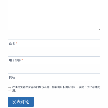
姓名
*
电子邮件
*
网站
在此浏览器中保存我的显示名称、邮箱地址和网站地址，以便下次评论时使
用。