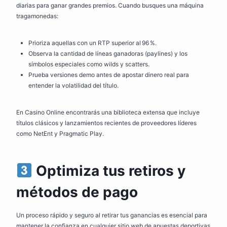
diarias para ganar grandes premios. Cuando busques una máquina
tragamonedas:
Prioriza aquellas con un RTP superior al 96 %.
Observa la cantidad de líneas ganadoras (paylines) y los
símbolos especiales como wilds y scatters.
Prueba versiones demo antes de apostar dinero real para
entender la volatilidad del título.
En Casino Online encontrarás una biblioteca extensa que incluye
títulos clásicos y lanzamientos recientes de proveedores líderes
como NetEnt y Pragmatic Play.
Optimiza tus retiros y
métodos de pago
Un proceso rápido y seguro al retirar tus ganancias es esencial para
mantener la confianza en cualquier sitio web de apuestas deportivas