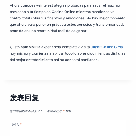
Ahora conoces veinte estrategias probadas para sacar el máximo
provecho a tu tiempo en Casino Online mientras mantienes un
control total sobre tus finanzas y emociones. No hay mejor momento
que ahora para poner en práctica estos consejos y transformar cada
apuesta en una oportunidad realista de ganar.
¿Listo para vivir la experiencia completa? Visita
Jugar Casino Cirsa
hoy mismo y comienza a aplicar todo lo aprendido mientras disfrutas
del mejor entretenimiento online con total confianza.
发表回复
您的邮箱地址不会被公开。
必填项已用
*
标注
评论
*