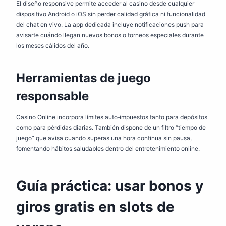
El diseño responsive permite acceder al casino desde cualquier
dispositivo Android o iOS sin perder calidad gráfica ni funcionalidad
del chat en vivo. La app dedicada incluye notificaciones push para
avisarte cuándo llegan nuevos bonos o torneos especiales durante
los meses cálidos del año.
Herramientas de juego
responsable
Casino Online incorpora límites auto‑impuestos tanto para depósitos
como para pérdidas diarias. También dispone de un filtro “tiempo de
juego” que avisa cuando superas una hora continua sin pausa,
fomentando hábitos saludables dentro del entretenimiento online.
Guía práctica: usar bonos y
giros gratis en slots de