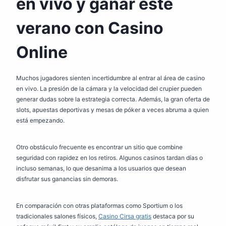
en vivo y ganar este
verano con Casino
Online
Muchos jugadores sienten incertidumbre al entrar al área de casino
en vivo. La presión de la cámara y la velocidad del crupier pueden
generar dudas sobre la estrategia correcta. Además, la gran oferta de
slots, apuestas deportivas y mesas de póker a veces abruma a quien
está empezando.
Otro obstáculo frecuente es encontrar un sitio que combine
seguridad con rapidez en los retiros. Algunos casinos tardan días o
incluso semanas, lo que desanima a los usuarios que desean
disfrutar sus ganancias sin demoras.
En comparación con otras plataformas como Sportium o los
tradicionales salones físicos,
Casino Cirsa gratis
destaca por su