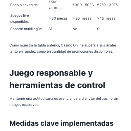
€500
Bono bienvenida
€300 +50FS
€250 +30FS
+100FS
Juegos live
> 30 mesas
> 20 mesas
> 15 mesas
disponibles
Soporte multilingüe
Sí
No
Sí
Como muestra la tabla anterior, Casino Online supera a sus rivales
tanto en rapidez como en cantidad de promociones disponibles.
Juego responsable y
herramientas de control
Mantener una actitud sana es esencial para disfrutar del casino sin
riesgos excesivos.
Medidas clave implementadas