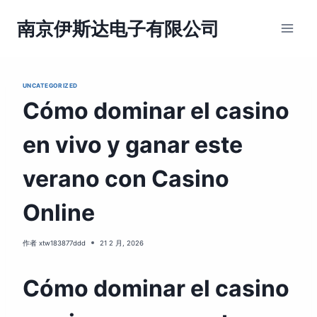
跳
到
南京伊斯达电子有限公司
内
容
UNCATEGORIZED
Cómo dominar el casino
en vivo y ganar este
verano con Casino
Online
作者
xtw183877ddd
21 2 月, 2026
Cómo dominar el casino