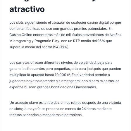
atractivo
Los slots siguen siendo el corazón de cualquier casino digital porque
combinan facilidad de uso con grandes premios potenciales. En
Casino Online encontrarás más de mil títulos provenientes de NetEnt,
Microgaming y Pragmatic Play, con un RTP medio del 96 % que
supera la media del sector (94‑98 %).
Los carretes ofrecen diferentes niveles de volatilidad: baja para
ganancias frecuentes pero pequeñas, alta para jackpots que pueden
multiplicar la apuesta hasta 10 000 x*. Esta variedad permite a
jugadores novatos aprender sin arriesgar mucho dinero mientras los
expertos buscan grandes bonificaciones inesperadas.
Un aspecto clave es la rapidez en los retiros después de una victoria
en slots; la mayoría se procesa en menos de 24 horas mediante
tarjetas bancarias o monederos electrónicos.