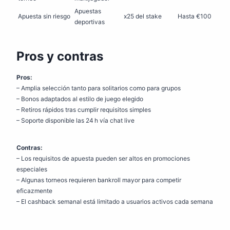
Apuestas
Apuesta sin riesgo
x25 del stake
Hasta €100
deportivas
Pros y contras
Pros:
– Amplia selección tanto para solitarios como para grupos
– Bonos adaptados al estilo de juego elegido
– Retiros rápidos tras cumplir requisitos simples
– Soporte disponible las 24 h vía chat live
Contras:
– Los requisitos de apuesta pueden ser altos en promociones
especiales
– Algunas torneos requieren bankroll mayor para competir
eficazmente
– El cashback semanal está limitado a usuarios activos cada semana