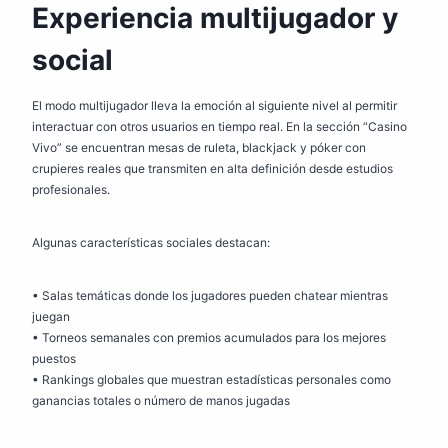
Experiencia multijugador y
social
El modo multijugador lleva la emoción al siguiente nivel al permitir
interactuar con otros usuarios en tiempo real. En la sección “Casino
Vivo” se encuentran mesas de ruleta, blackjack y póker con
crupieres reales que transmiten en alta definición desde estudios
profesionales.
Algunas características sociales destacan:
• Salas temáticas donde los jugadores pueden chatear mientras
juegan
• Torneos semanales con premios acumulados para los mejores
puestos
• Rankings globales que muestran estadísticas personales como
ganancias totales o número de manos jugadas