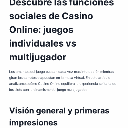
Descubre las funciones
sociales de Casino
Online: juegos
individuales vs
multijugador
Los amantes del juego buscan cada vez más interacción mientras
giran los carretes o apuestan en la mesa virtual. En este artículo
analizamos cómo Casino Online equilibra la experiencia solitaria de
los slots con la dinamismo del juego multijugador.
Visión general y primeras
impresiones