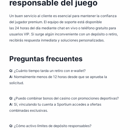
responsable del juego
Un buen servicio al cliente es esencial para mantener la confianza
del jugador premium. El equipo de soporte está disponible
las 24 horas del día mediante chat en vivo o teléfono gratuito para
usuarios VIP. Si surge algún inconveniente con un depósito o retiro,
recibirás respuesta inmediata y soluciones personalizadas.
Preguntas frecuentes
Q:
¿Cuánto tiempo tarda un retiro con e‑wallet?
A:
Normalmente menos de 12 horas desde que se aprueba la
solicitud.
Q:
¿Puedo combinar bonos del casino con promociones deportivas?
A:
Sí, vinculando tu cuenta a Sportium accedes a ofertas
combinadas exclusivas.
Q:
¿Cómo activo límites de depósito responsables?