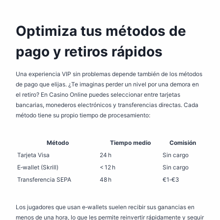
Optimiza tus métodos de
pago y retiros rápidos
Una experiencia VIP sin problemas depende también de los métodos
de pago que elijas. ¿Te imaginas perder un nivel por una demora en
el retiro? En Casino Online puedes seleccionar entre tarjetas
bancarias, monederos electrónicos y transferencias directas. Cada
método tiene su propio tiempo de procesamiento:
Método
Tiempo medio
Comisión
Tarjeta Visa
24 h
Sin cargo
E‑wallet (Skrill)
< 12 h
Sin cargo
Transferencia SEPA
48 h
€1‑€3
Los jugadores que usan e‑wallets suelen recibir sus ganancias en
menos de una hora, lo que les permite reinvertir rápidamente y seguir