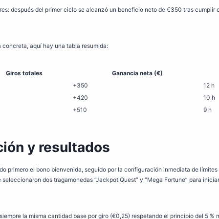
res: después del primer ciclo se alcanzó un beneficio neto de €350 tras cumplir 
 concreta, aquí hay una tabla resumida:
Giros totales
Ganancia neta (€)
+350
12 h
+420
10 h
+510
9 h
ión y resultados
 primero el bono bienvenida, seguido por la configuración inmediata de límites 
e seleccionaron dos tragamonedas “Jackpot Quest” y “Mega Fortune” para iniciar 
ó siempre la misma cantidad base por giro (€0,25) respetando el principio del 5 %