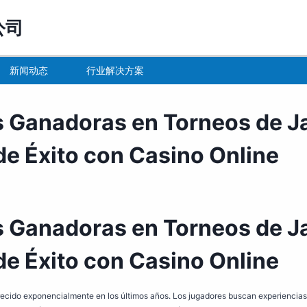
公司
新闻动态
行业解决方案
s Ganadoras en Torneos de J
de Éxito con Casino Online
5
s Ganadoras en Torneos de J
de Éxito con Casino Online
recido exponencialmente en los últimos años. Los jugadores buscan experiencias