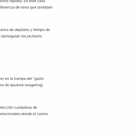
tiros rápidos. En este caso
ferencia de otros que tardaban
iarios de depósito y tiempo de
e perseguían los jackpots
aer en la trampa del “gasto
itos de apuesta (wagering)
selección cuidadosa de
romocionales donde el casino