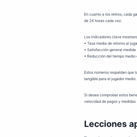
En cuanto a los
retiros
, cada g
de 24 horas cada vez.
Los indicadores clave mostraro
• Tasa media de retorno al jug
• Satisfacción general medida
• Reducción del tiempo medio en
Estos números respaldan que la
tangible para el jugador medio.
Si desea comprobar estos benef
velocidad de pagos y medidas r
Lecciones a