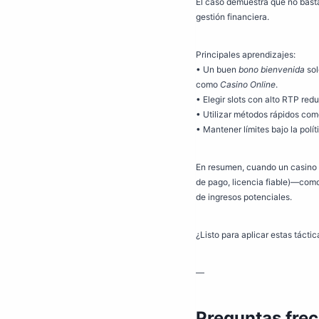
El caso demuestra que no basta
gestión financiera.
Principales aprendizajes:
• Un buen
bono bienvenida
sol
como
Casino Online
.
• Elegir slots con alto RTP red
• Utilizar métodos rápidos co
• Mantener límites bajo la polí
En resumen, cuando un casino 
de pago, licencia fiable)​—com
de ingresos potenciales.
¿Listo para aplicar estas táct
—
Preguntas fre