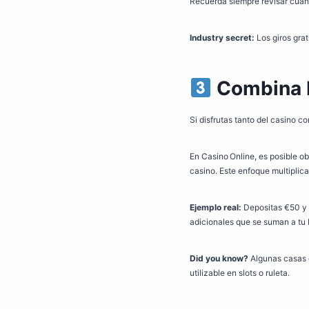
Recuerda siempre revisar cuánta
Industry secret:
Los giros grat
Combina B
Si disfrutas tanto del casino 
En Casino Online, es posible 
casino. Este enfoque multiplica
Ejemplo real:
Depositas €50 y 
adicionales que se suman a tu b
Did you know?
Algunas casas 
utilizable en slots o ruleta.