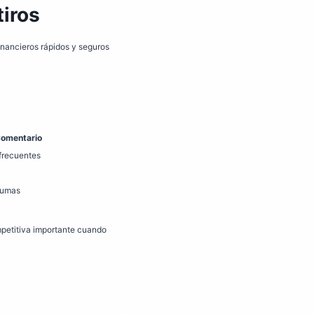
iros
financieros rápidos y seguros
omentario
 frecuentes
sumas
mpetitiva importante cuando