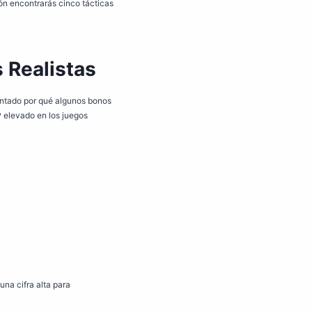
ón encontrarás cinco tácticas
 Realistas
guntado por qué algunos bonos
 elevado en los juegos
una cifra alta para