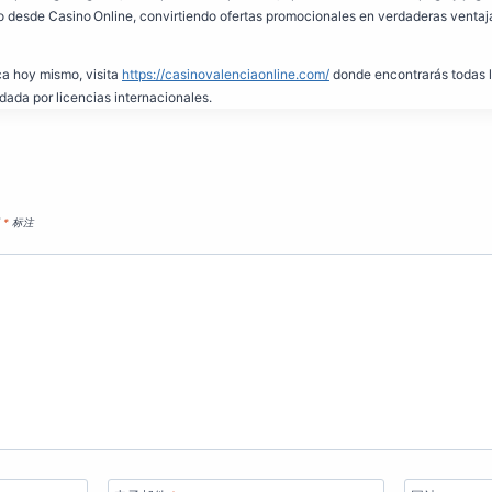
 desde Casino Online, convirtiendo ofertas promocionales en verdaderas ventaj
ca hoy mismo, visita
https://casinovalenciaonline.com/
donde encontrarás todas l
dada por licencias internacionales.
用
*
标注