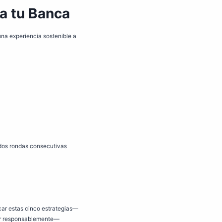
a tu Banca
una experiencia sostenible a
 dos rondas consecutivas
car estas cinco estrategias—
ugar responsablemente—