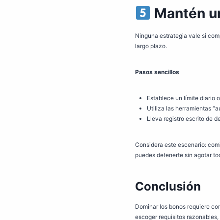
Mantén un
Ninguna estrategia vale si com
largo plazo.
Pasos sencillos
Establece un límite diario 
Utiliza las herramientas “a
Lleva registro escrito de 
Considera este escenario: com
puedes detenerte sin agotar to
Conclusión
Dominar los bonos requiere com
escoger requisitos razonables,