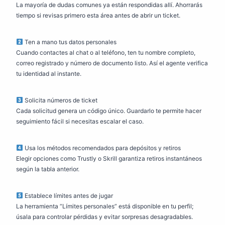
La mayoría de dudas comunes ya están respondidas allí. Ahorrarás
tiempo si revisas primero esta área antes de abrir un ticket.
Ten a mano tus datos personales
Cuando contactes al chat o al teléfono, ten tu nombre completo,
correo registrado y número de documento listo. Así el agente verifica
tu identidad al instante.
Solicita números de ticket
Cada solicitud genera un código único. Guardarlo te permite hacer
seguimiento fácil si necesitas escalar el caso.
Usa los métodos recomendados para depósitos y retiros
Elegir opciones como Trustly o Skrill garantiza retiros instantáneos
según la tabla anterior.
Establece límites antes de jugar
La herramienta “Límites personales” está disponible en tu perfil;
úsala para controlar pérdidas y evitar sorpresas desagradables.