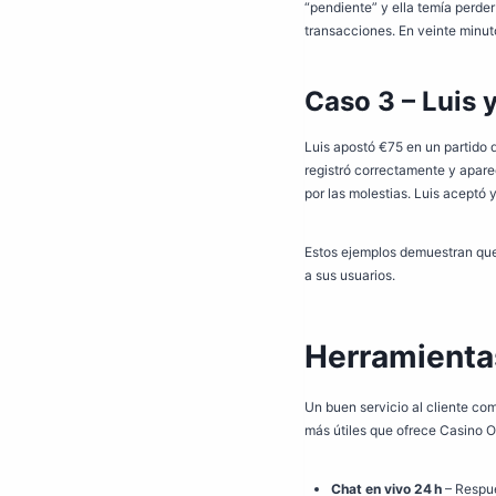
“pendiente” y ella temía perder
transacciones. En veinte minutos
Caso 3 – Luis 
Luis apostó €75 en un partido d
registró correctamente y apare
por las molestias. Luis aceptó 
Estos ejemplos demuestran que
a sus usuarios.
Herramientas
Un buen servicio al cliente co
más útiles que ofrece Casino O
Chat en vivo 24 h
– Respue