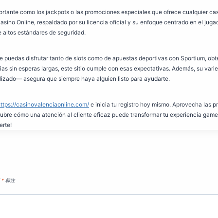
mportante como los jackpots o las promociones especiales que ofrece cualquier casi
ino Online, respaldado por su licencia oficial y su enfoque centrado en el juga
 altos estándares de seguridad.
 puedas disfrutar tanto de slots como de apuestas deportivas con Sportium, obt
cias sin esperas largas, este sitio cumple con esas expectativas. Además, su var
alizado— asegura que siempre haya alguien listo para ayudarte.
ttps://casinovalenciaonline.com/
e inicia tu registro hoy mismo. Aprovecha las 
cubre cómo una atención al cliente eficaz puede transformar tu experiencia gam
erte!
用
*
标注