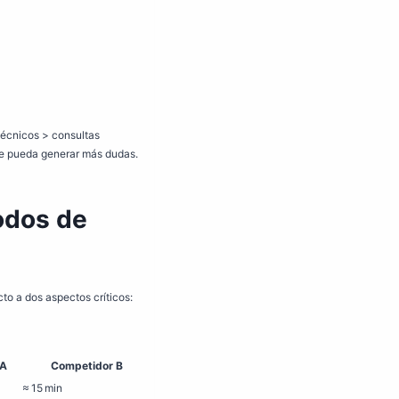
 técnicos > consultas
ue pueda generar más dudas.
odos de
to a dos aspectos críticos:
 A
Competidor B
≈ 15 min