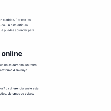
 claridad. Por eso los
uda. En este artículo
 qué puedes aprender para
 online
e no se acredita, un retiro
plataforma disminuye
os? La diferencia suele estar
gües, sistemas de tickets