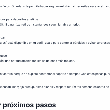
 único. Guardarlo te permite hacer seguimiento fácil si necesitas escalar el caso
os para depósitos y retiros
krill garantiza retiros instantáneos según la tabla anterior.
ugar
les” está disponible en tu perfil; úsala para controlar pérdidas y evitar sorpresa
tuoso
ón; una actitud amable facilita soluciones más rápidas.
n victoria porque no supiste contactar al soporte a tiempo? Con estos pasos pued
onsabilidad; fija presupuestos diarios y respeta tus límites personales antes de i
y próximos pasos