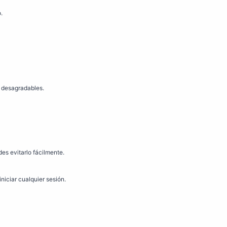
.
s desagradables.
es evitarlo fácilmente.
niciar cualquier sesión.