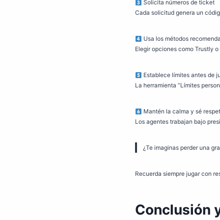
Solicita números de ticket
Cada solicitud genera un código
Usa los métodos recomendad
Elegir opciones como Trustly o S
Establece límites antes de j
La herramienta “Límites persona
Mantén la calma y sé respe
Los agentes trabajan bajo presi
¿Te imaginas perder una gra
Recuerda siempre jugar con resp
Conclusión 