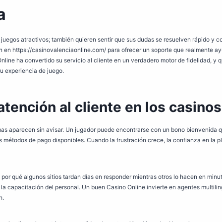
a
uegos atractivos; también quieren sentir que sus dudas se resuelven rápido y con
an en https://casinovalenciaonline.com/ para ofrecer un soporte que realmente ay
line ha convertido su servicio al cliente en un verdadero motor de fidelidad, y
u experiencia de juego.
 atención al cliente en los casinos
emas aparecen sin avisar. Un jugador puede encontrarse con un bono bienvenida qu
 métodos de pago disponibles. Cuando la frustración crece, la confianza en la 
por qué algunos sitios tardan días en responder mientras otros lo hacen en minut
 la capacitación del personal. Un buen Casino Online invierte en agentes multilin
h.