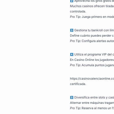
Aprovecha los giros gratis 
Muchos casinos ofrecen tiradas 
controlada.
Pro Tip:
Juega primero en modo 
Gestiona tu bankroll con lími
Define cuánto puedes perder cad
Pro Tip:
Configura alertas auto
Utiliza el programa VIP del 
En Casino Online los jugadores
Pro Tip:
Acumula puntos jugando
https://casinovalenciaonline.
certificada.
Diversifica entre slots y cas
Alternar entre máquinas tragam
Pro Tip:
Reserva al menos un 15