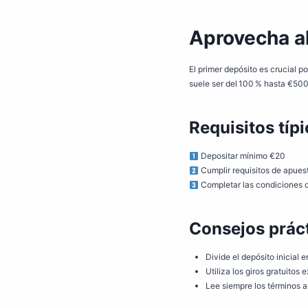
Aprovecha a
El primer depósito es crucial p
suele ser del 100 % hasta €500
Requisitos típ
Depositar mínimo €20
Cumplir requisitos de apues
Completar las condiciones d
Consejos prác
Divide el depósito inicial 
Utiliza los giros gratuitos
Lee siempre los términos a