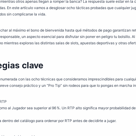
mientras otros apenas llegan a romper la banca? La respuesta suele estar en l
as. En este artículo vamos a desglosar ocho tácticas probadas que cualquier ju
dos sin complicarse la vida.
ar al máximo el bono de bienvenida hasta qué métodos de pago garantizan reti
ponsable, un aspecto esencial para disfrutar sin poner en peligro tu bolsillo. Al 
 mientras exploras las distintas salas de slots, apuestas deportivas y otras oferta
egias clave
a numerada con las ocho técnicas que consideramos imprescindibles para cualquie
 breve consejo práctico y un “Pro Tip” sin rodeos para que lo pongas en marcha 
 RTP
o al Jugador sea superior al 96 %. Un RTP alto significa mayor probabilidad de 
 dentro del catálogo para ordenar por RTP antes de decidirte a jugar.