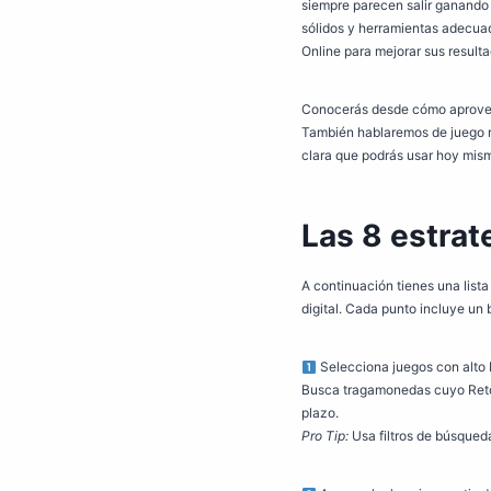
siempre parecen salir ganando 
sólidos y herramientas adecuad
Online para mejorar sus resulta
Conocerás desde cómo aprovech
También hablaremos de juego res
clara que podrás usar hoy mismo
Las 8 estrat
A continuación tienes una list
digital. Cada punto incluye un
Selecciona juegos con alto
Busca tragamonedas cuyo Retorn
plazo.
Pro Tip:
Usa filtros de búsqueda