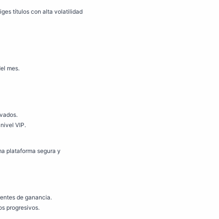
ges títulos con alta volatilidad
del mes.
evados.
nivel VIP.
ma plataforma segura y
entes de ganancia.​
s progresivos.​