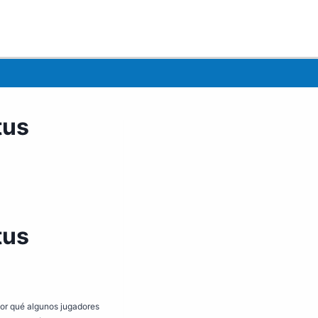
tus
tus
por qué algunos jugadores