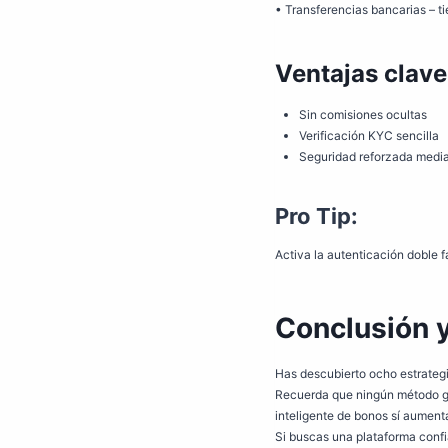
• Transferencias bancarias – 
Ventajas clave
Sin comisiones ocultas
Verificación KYC sencilla
Seguridad reforzada media
Pro Tip:
Activa la autenticación doble f
Conclusión 
Has descubierto ocho estrategia
Recuerda que ningún método ga
inteligente de bonos sí aument
Si buscas una plataforma confi