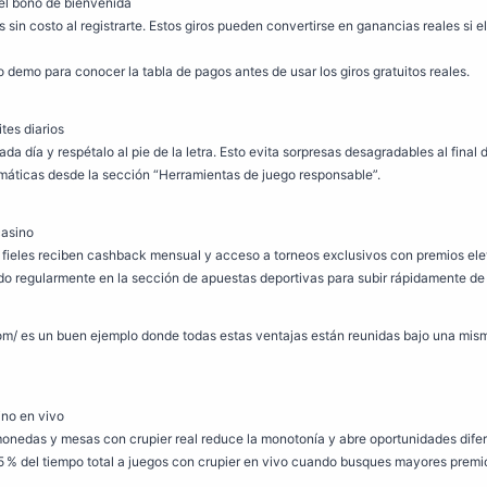
del bono de bienvenida
sin costo al registrarte. Estos giros pueden convertirse en ganancias reales si eli
demo para conocer la tabla de pagos antes de usar los giros gratuitos reales.
tes diarios
a día y respétalo al pie de la letra. Esto evita sorpresas desagradables al final 
máticas desde la sección “Herramientas de juego responsable”.
casino
 fieles reciben cashback mensual y acceso a torneos exclusivos con premios el
 regularmente en la sección de apuestas deportivas para subir rápidamente de 
com/ es un buen ejemplo donde todas estas ventajas están reunidas bajo una mis
ino en vivo
onedas y mesas con crupier real reduce la monotonía y abre oportunidades difer
 % del tiempo total a juegos con crupier en vivo cuando busques mayores premio