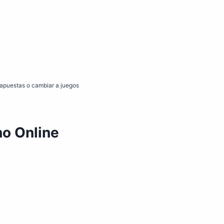
s apuestas o cambiar a juegos
no Online