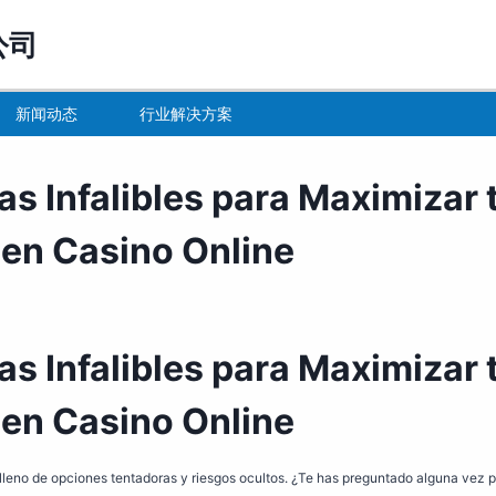
公司
新闻动态
行业解决方案
as Infalibles para Maximizar 
en Casino Online
as Infalibles para Maximizar 
en Casino Online
á lleno de opciones tentadoras y riesgos ocultos. ¿Te has preguntado alguna vez 