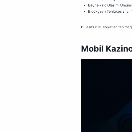
Beynəlxalq Ulaşım: Ümumiyy
Blockçeyn Təhlükəsizliyi: T
Bu əsas xüsusiyyətləri tanımaq 
Mobil Kazino