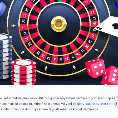
kişaf etməkdə olan, mobil Bitcoin qumar obyektləri bənzərsiz populyarlıq qazanır
 asanlığı ilə birləşdirir, mühafizə olunmuş və yeni bir
glory casino aviator
strateji
rkiciləri üzərində durur, görənlərə faydalı xəbər və kömək təmin edir.