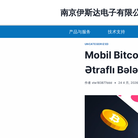
跳
到
南京伊斯达电子有限
内
容
产品与服务
技术支持
UNCATEGORIZED
Mobil Bitco
Ətraflı Bəl
作者
xtw183877ddd
24 4 月, 202