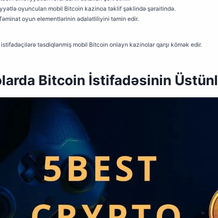
ətlə oyuncuları mobil Bitcoin kazinoa təklif şəklində şəraitində.
əminat oyun elementlərinin ədalətliliyini təmin edir.
istifadəçilərə təsdiqlənmiş mobil Bitcoin onlayn kazinolar qarşı kömək edir.
larda Bitcoin İstifadəsinin Üstünl