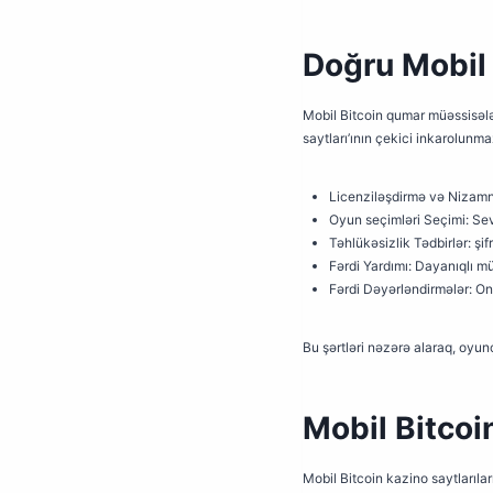
Doğru Mobil 
Mobil Bitcoin qumar müəssisələ
saytları’ının çekici inkarolunma
Licenziləşdirmə və Nizamna
Oyun seçimləri Seçimi: Sev
Təhlükəsizlik Tədbirlər: şif
Fərdi Yardımı: Dayanıqlı mü
Fərdi Dəyərləndirmələr: Onl
Bu şərtləri nəzərə alaraq, oyunç
Mobil Bitcoi
Mobil Bitcoin kazino saytlarıları