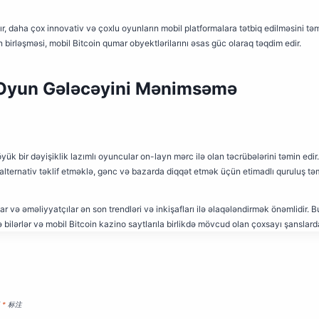
ılır, daha çox innovativ və çoxlu oyunların mobil platformalara tətbiq edilməsini təm
n birləşməsi, mobil Bitcoin qumar obyektlərilarını əsas güc olaraq təqdim edir.
 Oyun Gələcəyini Mənimsəmə
öyük bir dəyişiklik lazımlı oyuncular on-layn mərc ilə olan təcrübələrini təmin edi
 alternativ təklif etməklə, gənc və bazarda diqqət etmək üçün etimadlı quruluş təm
r və əməliyyatçılar ən son trendləri və inkişafları ilə əlaqələndirmək önəmlidir. B
bilərlər və mobil Bitcoin kazino saytlarıla birlikdə mövcud olan çoxsayı şanslarda
用
*
标注