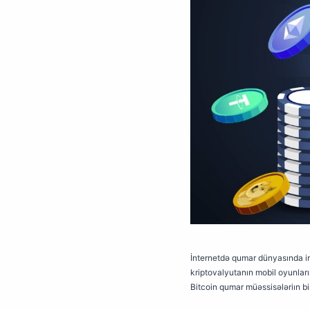
İnternetdə qumar dünyasında in
kriptovalyutanın mobil oyunların
Bitcoin qumar müəssisələriın bi