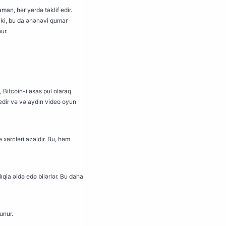
man, hər yerdə təklif edir.
i ki, bu da ənənəvi qumar
ur.
 Bitcoin-i əsas pul olaraq
 edir və və aydın video oyun
 xərcləri azaldır. Bu, həm
lıqla əldə edə bilərlər. Bu daha
unur.