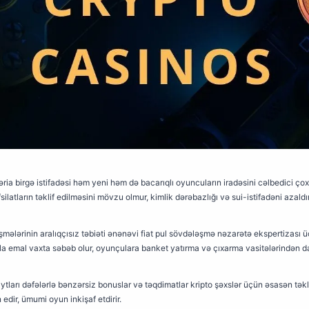
ia birgə istifadəsi həm yeni həm də bacarıqlı oyuncuların iradəsini cəlbedici çox fa
ilatların təklif edilməsini mövzu olmur, kimlik dərəbazlığı və sui-istifadəni azaldır
mələrinin aralıqçısız təbiəti ənənəvi fiat pul sövdələşmə nəzarətə ekspertizası ü
a emal vaxta səbəb olur, oyunçulara banket yatırma və çıxarma vasitələrindən dah
ytları dəfələrlə bənzərsiz bonuslar və təqdimatlar kripto şəxslər üçün əsasən təkli
 edir, ümumi oyun inkişaf etdirir.