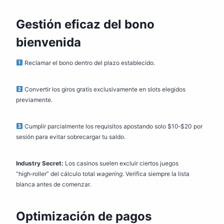
Gestión eficaz del bono
bienvenida
Reclamar el bono dentro del plazo estable­cido.
Convertir los giros gratis exclusivamente en slots elegidos
previamente.
Cumplir parcialmente los requisitos apostando solo $10‑$20 por
sesión para evitar sobrecargar tu saldo.
Industry Secret:
Los casinos suelen excluir ciertos juegos
“high‑roller” del cálculo total
wagering
. Verifica siempre la lista
blanca antes de comenzar.
Optimización de pagos