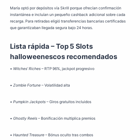
María optó por depósitos vía Skrill porque ofrecían confirmación
instantánea e incluían un pequeño cashback adicional sobre cada
recarga. Para retiradas eligió transferencias bancarias certificadas
que garantizaban llegada segura bajo 24 horas.
Lista rápida – Top 5 Slots
halloweenescos recomendados
•
Witches’ Riches
– RTP 96%, jackpot progresivo
•
Zombie Fortune
– Volatilidad alta
•
Pumpkin Jackpots
– Giros gratuitos incluidos
•
Ghostly Reels
– Bonificación multiplica premios
•
Haunted Treasure
– Bónus oculto tras combos