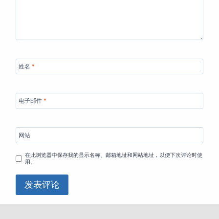
姓名
*
电子邮件
*
网站
在此浏览器中保存我的显示名称、邮箱地址和网站地址，以便下次评论时使
用。