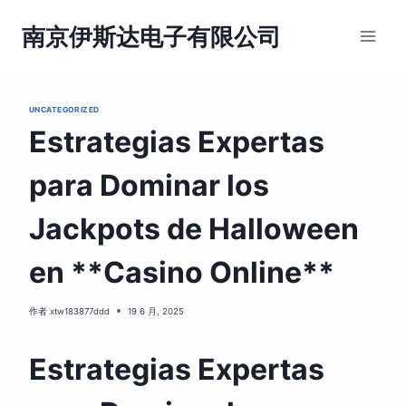
跳
到
南京伊斯达电子有限公司
内
容
UNCATEGORIZED
Estrategias Expertas
para Dominar los
Jackpots de Halloween
en **Casino Online**
作者
xtw183877ddd
19 6 月, 2025
Estrategias Expertas