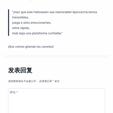
“¡Haz que este Halloween sea memorable! Aprovecha bonos
irresistibles,
juega a slots emocionantes,
retira rápido,
todo bajo una plataforma confiable.”
¡Nos vemos girando los carretes!
发表回复
您的邮箱地址不会被公开。
必填项已用
*
标注
评论
*