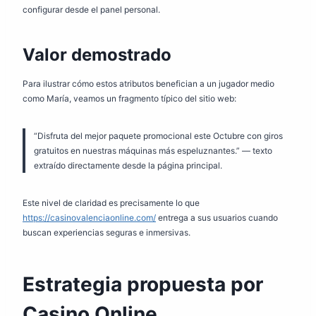
configurar desde el panel personal.
Valor demostrado
Para ilustrar cómo estos atributos benefician a un jugador medio
como María, veamos un fragmento típico del sitio web:
“Disfruta del mejor paquete promocional este Octubre con giros
gratuitos en nuestras máquinas más espeluznantes.” — texto
extraído directamente desde la página principal.
Este nivel de claridad es precisamente lo que
https://casinovalenciaonline.com/
entrega a sus usuarios cuando
buscan experiencias seguras e inmersivas.
Estrategia propuesta por
Casino Online