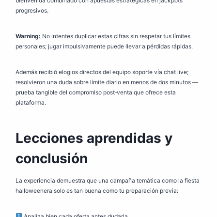
bienvenida combinado con apuestas estratégicas en jackpots
progresivos.
Warning:
No intentes duplicar estas cifras sin respetar tus límites
personales; jugar impulsivamente puede llevar a pérdidas rápidas.
Además recibió elogios directos del equipo soporte vía chat live;
resolvieron una duda sobre límite diario en menos de dos minutos —
prueba tangible del compromiso post‑venta que ofrece esta
plataforma.
Lecciones aprendidas y
conclusión
La experiencia demuestra que una campaña temática como la fiesta
halloweenera solo es tan buena como tu preparación previa:
Analiza bien cada oferta antes dudarla.