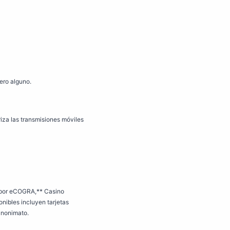
ero alguno.
oriza las transmisiones móviles
s por eCOGRA,** Casino
nibles incluyen tarjetas
anonimato.