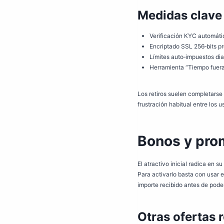
Medidas clave 
Verificación KYC automáti
Encriptado SSL 256‑bits p
Límites auto‑impuestos di
Herramienta “Tiempo fuera
Los retiros suelen completarse
frustración habitual entre los u
Bonos y pro
El atractivo inicial radica en 
Para activarlo basta con usar 
importe recibido antes de poder
Otras ofertas 