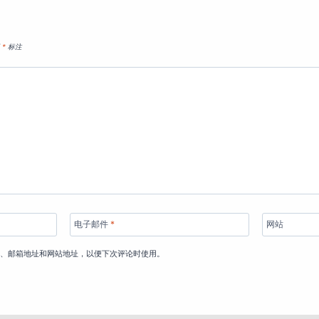
用
*
标注
电子邮件
*
网站
称、邮箱地址和网站地址，以便下次评论时使用。