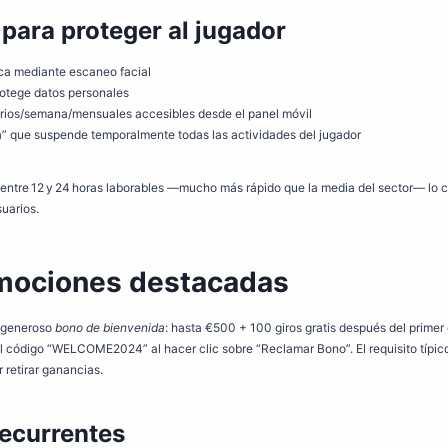
para proteger al jugador
ca mediante escaneo facial
rotege datos personales
arios/semana/mensuales accesibles desde el panel móvil
” que suspende temporalmente todas las actividades del jugador
 entre 12 y 24 horas laborables —mucho más rápido que la media del sector— lo c
suarios.
mociones destacadas
su generoso
bono de bienvenida
: hasta €500 + 100 giros gratis después del primer
el código “WELCOME2024” al hacer clic sobre “Reclamar Bono”. El requisito típic
 retirar ganancias.
recurrentes