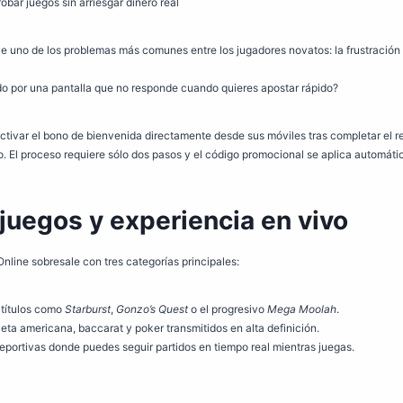
obar juegos sin arriesgar dinero real
lve uno de los problemas más comunes entre los jugadores novatos: la frustració
ado por una pantalla que no responde cuando quieres apostar rápido?
tivar el bono de bienvenida directamente desde sus móviles tras completar el re
o.​ El proceso requiere sólo dos pasos y el código promocional se aplica automát
juegos y experiencia en vivo
nline sobresale con tres categorías principales:
 títulos como
Starburst
,
Gonzo’s Quest
o el progresivo
Mega Moolah
.
leta americana, baccarat y poker transmitidos en alta definición.
portivas donde puedes seguir partidos en tiempo real mientras juegas.