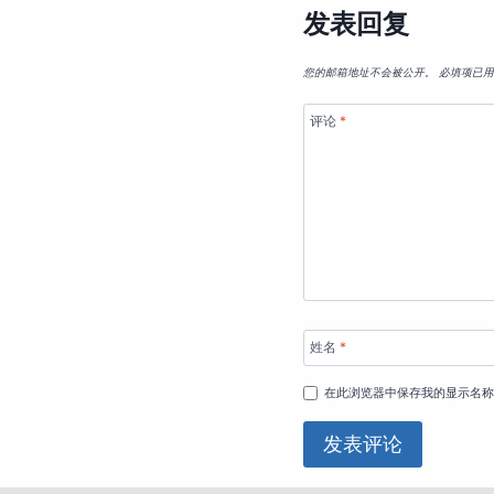
发表回复
您的邮箱地址不会被公开。
必填项已
评论
*
姓名
*
在此浏览器中保存我的显示名