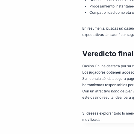
Procesamiento instantáneo
Compatibilidad completa c
En resumen,
si buscas un casin
expectativas sin sacrificar segu
Veredicto final
Casino Online destaca por su 
Los jugadores obtienen acceso
Su licencia sólida asegura pag
herramientas responsables perm
Con un atractivo
bono de bien
este casino resulta ideal para 
Si deseas explorar todo lo me
movilizada.