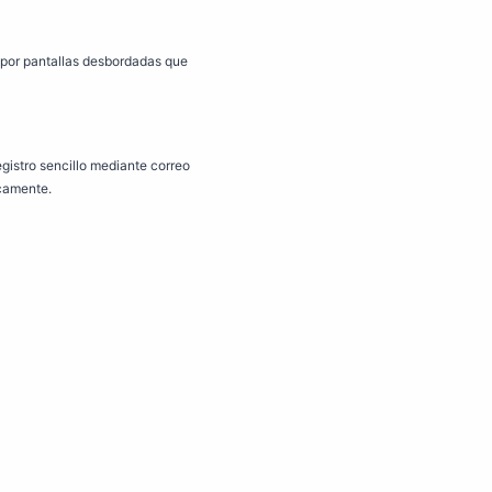
n por pantallas desbordadas que
gistro sencillo mediante correo
icamente.