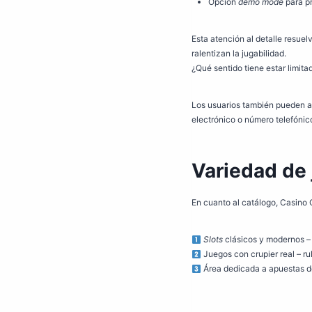
Opción
demo mode
para pr
Esta atención al detalle resue
ralentizan la jugabilidad.
¿Qué sentido tiene estar limit
Los usuarios también pueden ac
electrónico o número telefónic
Variedad de 
En cuanto al catálogo, Casino O
Slots
clásicos y modernos –
Juegos con crupier real – ru
Área dedicada a apuestas de