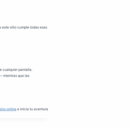
s este sitio cumple todas esas
e cualquier pantalla.
— mientras que las
sino online
e inicia tu aventura