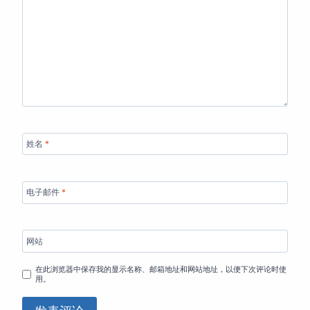
姓名
*
电子邮件
*
网站
在此浏览器中保存我的显示名称、邮箱地址和网站地址，以便下次评论时使
用。