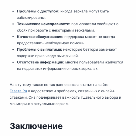
Проблемы с доступом:
иногда зеркала могут быть
заблокированы.
Технические неисправности:
пользователи сообщают о
сбоях при работе с некоторыми зеркалами.
Качество обслуживания:
поддержка может не всегда
предоставлять необходимую помощь.
Проблемы с выплатами:
некоторые бетторы замечают
задержки при выводе выигрышей.
Отсутствие информации:
многие пользователи жалуются
на недостаток информации о новых зеркалах.
На эту тему также не так давно вышла статья на сайте
Газета.Ru
о недостатках и проблемах, связанных с онлайн-
ставками. Она подчеркивает важность тщательного выбора и
мониторинга актуальных зеркал.
Заключение