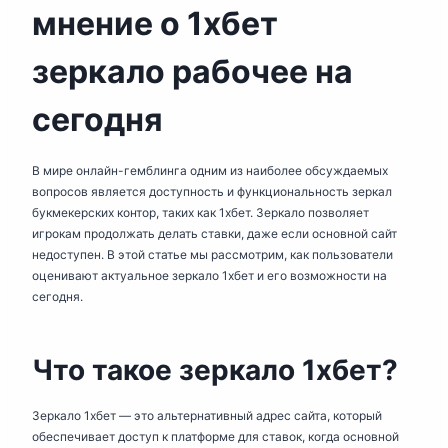
мнение о 1хбет
зеркало рабочее на
сегодня
В мире онлайн-гемблинга одним из наиболее обсуждаемых
вопросов является доступность и функциональность зеркал
букмекерских контор, таких как 1хбет. Зеркало позволяет
игрокам продолжать делать ставки, даже если основной сайт
недоступен. В этой статье мы рассмотрим, как пользователи
оценивают актуальное зеркало 1хбет и его возможности на
сегодня.
Что такое зеркало 1хбет?
Зеркало 1хбет — это альтернативный адрес сайта, который
обеспечивает доступ к платформе для ставок, когда основной