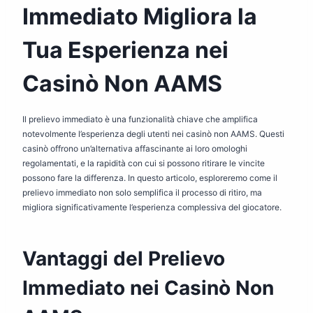
Immediato Migliora la
Tua Esperienza nei
Casinò Non AAMS
Il prelievo immediato è una funzionalità chiave che amplifica
notevolmente l’esperienza degli utenti nei casinò non AAMS. Questi
casinò offrono un’alternativa affascinante ai loro omologhi
regolamentati, e la rapidità con cui si possono ritirare le vincite
possono fare la differenza. In questo articolo, esploreremo come il
prelievo immediato non solo semplifica il processo di ritiro, ma
migliora significativamente l’esperienza complessiva del giocatore.
Vantaggi del Prelievo
Immediato nei Casinò Non