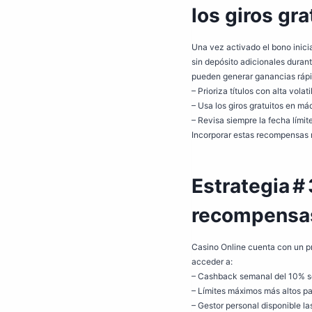
los giros gra
Una vez activado el bono inici
sin depósito adicionales duran
pueden generar ganancias rápid
– Prioriza títulos con alta vol
– Usa los giros gratuitos en m
– Revisa siempre la fecha límite 
Incorporar estas recompensas r
Estrategia #
recompensas
Casino Online cuenta con un pr
acceder a:
– Cashback semanal del 10% so
– Límites máximos más altos par
– Gestor personal disponible la