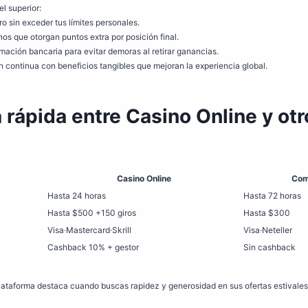
el superior:
 sin exceder tus límites personales.
os que otorgan puntos extra por posición final.
ación bancaria para evitar demoras al retirar ganancias.
 continua con beneficios tangibles que mejoran la experiencia global.
rápida entre Casino Online y otr
Casino Online
Com
Hasta 24 horas
Hasta 72 horas
Hasta $500 +150 giros
Hasta $300
Visa·Mastercard·Skrill
Visa·Neteller
Cashback 10% + gestor
Sin cashback
plataforma destaca cuando buscas rapidez y generosidad en sus ofertas estivales