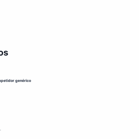
os
petidor genérico
.