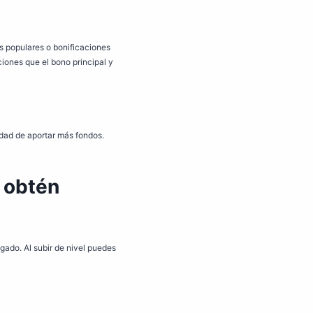
s populares o bonificaciones
iones que el bono principal y
idad de aportar más fondos.
y obtén
ado. Al subir de nivel puedes