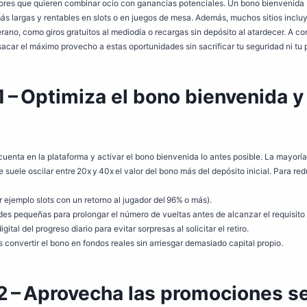
adores que quieren combinar ocio con ganancias potenciales. Un bono bienvenida
ás largas y rentables en slots o en juegos de mesa. Además, muchos sitios inclu
erano, como giros gratuitos al mediodía o recargas sin depósito al atardecer. A c
sacar el máximo provecho a estas oportunidades sin sacrificar tu seguridad ni tu
 1 – Optimiza el bono bienvenida y
 cuenta en la plataforma y activar el bono bienvenida lo antes posible. La mayorí
suele oscilar entre 20x y 40x el valor del bono más del depósito inicial. Para redu
r ejemplo slots con un retorno al jugador del 96% o más).
des pequeñas para prolongar el número de vueltas antes de alcanzar el requisito 
gital del progreso diario para evitar sorpresas al solicitar el retiro.
ás convertir el bono en fondos reales sin arriesgar demasiado capital propio.
 2 – Aprovecha las promociones 