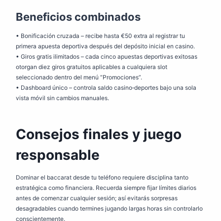
Beneficios combinados
• Bonificación cruzada – recibe hasta €50 extra al registrar tu
primera apuesta deportiva después del depósito inicial en casino.
• Giros gratis ilimitados – cada cinco apuestas deportivas exitosas
otorgan diez giros gratuitos aplicables a cualquiera slot
seleccionado dentro del menú “Promociones”.
• Dashboard único – controla saldo casino‑deportes bajo una sola
vista móvil sin cambios manuales.
Consejos finales y juego
responsable
Dominar el baccarat desde tu teléfono requiere disciplina tanto
estratégica como financiera. Recuerda siempre fijar límites diarios
antes de comenzar cualquier sesión; así evitarás sorpresas
desagradables cuando termines jugando largas horas sin controlarlo
conscientemente.