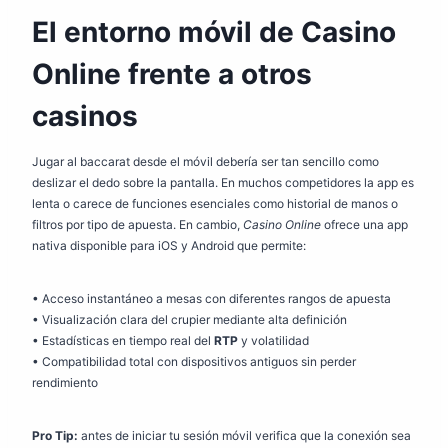
El entorno móvil de Casino
Online frente a otros
casinos
Jugar al baccarat desde el móvil debería ser tan sencillo como
deslizar el dedo sobre la pantalla. En muchos competidores la app es
lenta o carece de funciones esenciales como historial de manos o
filtros por tipo de apuesta. En cambio,
Casino Online
ofrece una app
nativa disponible para iOS y Android que permite:
• Acceso instantáneo a mesas con diferentes rangos de apuesta
• Visualización clara del crupier mediante alta definición
• Estadísticas en tiempo real del
RTP
y volatilidad
• Compatibilidad total con dispositivos antiguos sin perder
rendimiento
Pro Tip:
antes de iniciar tu sesión móvil verifica que la conexión sea