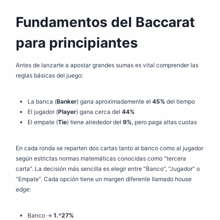
Fundamentos del Baccarat
para principiantes
Antes de lanzarte a apostar grandes sumas es vital comprender las
reglas básicas del juego:
La banca (
Banker
) gana aproximadamente el
45%
del tiempo
El jugador (
Player
) gana cerca del
44%
El empate (
Tie
) tiene alrededor del
9%
, pero paga altas cuotas
En cada ronda se reparten dos cartas tanto al banco como al jugador
según estrictas normas matemáticas conocidas como “tercera
carta”. La decisión más sencilla es elegir entre “Banco”, “Jugador” o
“Empate”. Cada opción tiene un margen diferente llamado
house
edge
:
Banco →
1.º27%