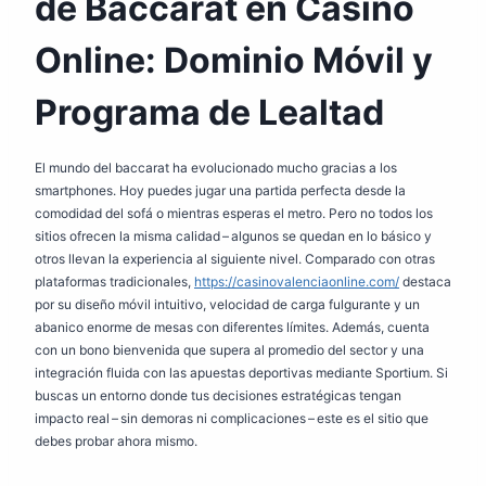
de Baccarat en Casino
Online: Dominio Móvil y
Programa de Lealtad
El mundo del baccarat ha evolucionado mucho gracias a los
smartphones. Hoy puedes jugar una partida perfecta desde la
comodidad del sofá o mientras esperas el metro. Pero no todos los
sitios ofrecen la misma calidad – algunos se quedan en lo básico y
otros llevan la experiencia al siguiente nivel. Comparado con otras
plataformas tradicionales,
https://casinovalenciaonline.com/
destaca
por su diseño móvil intuitivo, velocidad de carga fulgurante y un
abanico enorme de mesas con diferentes límites. Además, cuenta
con un bono bienvenida que supera al promedio del sector y una
integración fluida con las apuestas deportivas mediante Sportium. Si
buscas un entorno donde tus decisiones estratégicas tengan
impacto real – sin demoras ni complicaciones – este es el sitio que
debes probar ahora mismo.