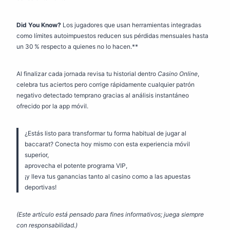
Did You Know?
Los jugadores que usan herramientas integradas
como límites autoimpuestos reducen sus pérdidas mensuales hasta
un ​30 %​ respecto a quienes no lo hacen.**
Al finalizar cada jornada revisa tu historial dentro
Casino Online
,
celebra tus aciertos pero corrige rápidamente cualquier patrón
negativo detectado temprano gracias al análisis instantáneo
ofrecido por la app móvil.
¿Estás listo para transformar tu forma habitual dе jugar al
baccarat? Conecta hoy mismo con esta experiencia móvil
superior,
aprovecha el potente programa VIP,
¡y lleva tus ganancias tanto al casino como a las apuestas
deportivas!
(Este artículo está pensado para fines informativos; juega siempre
con responsabilidad.)