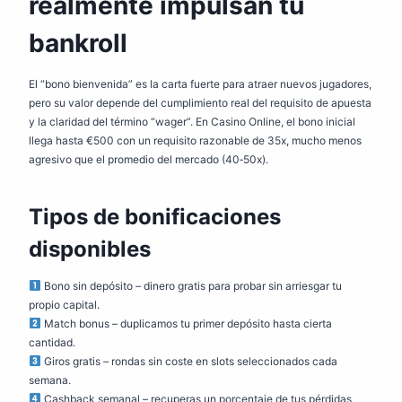
realmente impulsan tu
bankroll
El “bono bienvenida” es la carta fuerte para atraer nuevos jugadores,
pero su valor depende del cumplimiento real del requisito de apuesta
y la claridad del término “wager”. En Casino Online, el bono inicial
llega hasta €500 con un requisito razonable de 35x, mucho menos
agresivo que el promedio del mercado (40‑50x).
Tipos de bonificaciones
disponibles
Bono sin depósito – dinero gratis para probar sin arriesgar tu
propio capital.
Match bonus – duplicamos tu primer depósito hasta cierta
cantidad.
Giros gratis – rondas sin coste en slots seleccionados cada
semana.
Cashback semanal – recuperas un porcentaje de tus pérdidas