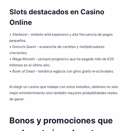
Slots destacados en Casino
Online
•
Starburst
– símbolo wild expansivo y alta frecuencia de pagos
pequeños.
•
Gonzo’s Quest
– avalancha de carretes y multiplicadores
crecientes.
•
Mega Moolah
– jackpot progresivo que ha pagado más de €20
millones en el último año.
•
Book of Dead
– temática egipcia con giros gratis re‑activables.
Al elegir un casino que trabaje con estos estudios, obtienes no solo
mejor entretenimiento sino también mayores probabilidades reales
de ganar.
Bonos y promociones que