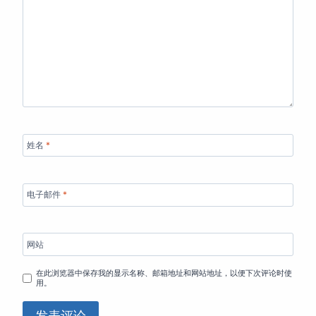
姓名
*
电子邮件
*
网站
在此浏览器中保存我的显示名称、邮箱地址和网站地址，以便下次评论时使
用。