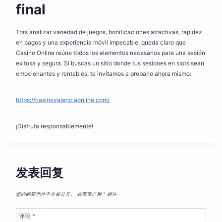
final
Tras analizar variedad de juegos, bonificaciones atractivas, rapidez
en pagos y una experiencia móvil impecable, queda claro que
Casino Online reúne todos los elementos necesarios para una sesión
exitosa y segura. Si buscas un sitio donde tus sesiones en slots sean
emocionantes y rentables, te invitamos a probarlo ahora mismo:
https://casinovalenciaonline.com/
¡Disfruta responsablemente!
发表回复
您的邮箱地址不会被公开。
必填项已用
*
标注
评论
*