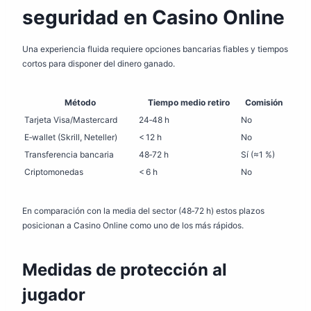
seguridad en Casino Online
Una experiencia fluida requiere opciones bancarias fiables y tiempos
cortos para disponer del dinero ganado.
Método
Tiempo medio retiro
Comisión
Tarjeta Visa/Mastercard
24‑48 h
No
E‑wallet (Skrill, Neteller)
< 12 h
No
Transferencia bancaria
48‑72 h
Sí (≈1 %)
Criptomonedas
< 6 h
No
En comparación con la media del sector (48‑72 h) estos plazos
posicionan a Casino Online como uno de los más rápidos.
Medidas de protección al
jugador