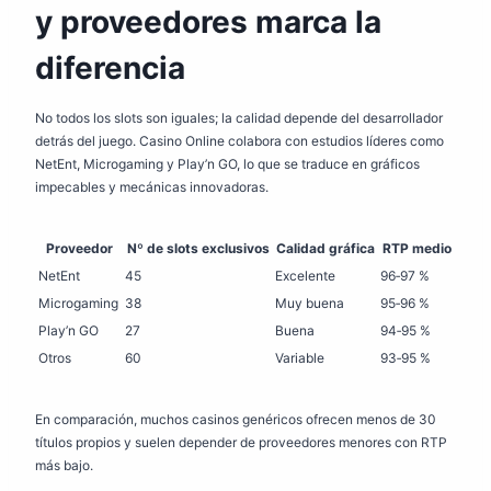
y proveedores marca la
diferencia
No todos los slots son iguales; la calidad depende del desarrollador
detrás del juego. Casino Online colabora con estudios líderes como
NetEnt, Microgaming y Play’n GO, lo que se traduce en gráficos
impecables y mecánicas innovadoras.
Proveedor
Nº de slots exclusivos
Calidad gráfica
RTP medio
NetEnt
45
Excelente
96‑97 %
Microgaming
38
Muy buena
95‑96 %
Play’n GO
27
Buena
94‑95 %
Otros
60
Variable
93‑95 %
En comparación, muchos casinos genéricos ofrecen menos de 30
títulos propios y suelen depender de proveedores menores con RTP
más bajo.