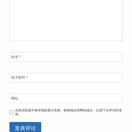
姓名
*
电子邮件
*
网站
在此浏览器中保存我的显示名称、邮箱地址和网站地址，以便下次评论时使
用。