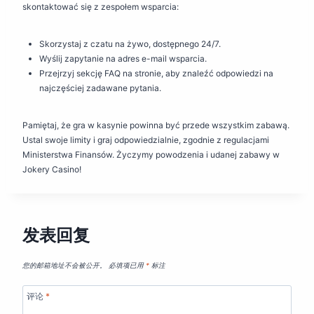
skontaktować się z zespołem wsparcia:
Skorzystaj z czatu na żywo, dostępnego 24/7.
Wyślij zapytanie na adres e-mail wsparcia.
Przejrzyj sekcję FAQ na stronie, aby znaleźć odpowiedzi na
najczęściej zadawane pytania.
Pamiętaj, że gra w kasynie powinna być przede wszystkim zabawą.
Ustal swoje limity i graj odpowiedzialnie, zgodnie z regulacjami
Ministerstwa Finansów. Życzymy powodzenia i udanej zabawy w
Jokery Casino!
发表回复
您的邮箱地址不会被公开。
必填项已用
*
标注
评论
*