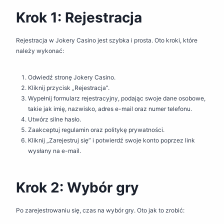
Krok 1: Rejestracja
Rejestracja w Jokery Casino jest szybka i prosta. Oto kroki, które
należy wykonać:
Odwiedź stronę Jokery Casino.
Kliknij przycisk „Rejestracja”.
Wypełnij formularz rejestracyjny, podając swoje dane osobowe,
takie jak imię, nazwisko, adres e-mail oraz numer telefonu.
Utwórz silne hasło.
Zaakceptuj regulamin oraz politykę prywatności.
Kliknij „Zarejestruj się” i potwierdź swoje konto poprzez link
wysłany na e-mail.
Krok 2: Wybór gry
Po zarejestrowaniu się, czas na wybór gry. Oto jak to zrobić: