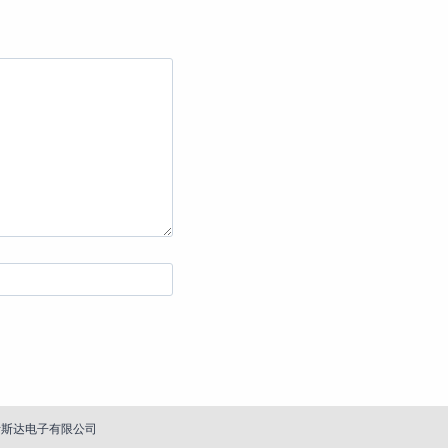
y 南京伊斯达电子有限公司