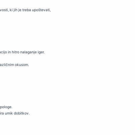
ti, ki jih je treba upoštevati,
jo in hitro nalaganje iger.
 različnim okusom.
 pologe.
ira umik dobitkov.