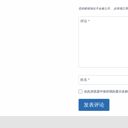
您的邮箱地址不会被公开。
必填项已
评论
*
姓名
*
在此浏览器中保存我的显示名