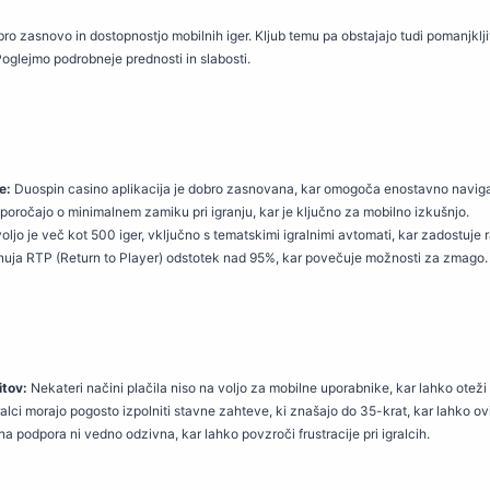
o zasnovo in dostopnostjo mobilnih iger. Kljub temu pa obstajajo tudi pomanjkljivos
Poglejmo podrobneje prednosti in slabosti.
e:
Duospin casino aplikacija je dobro zasnovana, kar omogoča enostavno navigaci
 poročajo o minimalnem zamiku pri igranju, kar je ključno za mobilno izkušnjo.
oljo je več kot 500 iger, vključno s tematskimi igralnimi avtomati, kar zadostuje
nuja RTP (Return to Player) odstotek nad 95%, kar povečuje možnosti za zmago.
tov:
Nekateri načini plačila niso na voljo za mobilne uporabnike, kar lahko oteži
alci morajo pogosto izpolniti stavne zahteve, ki znašajo do 35-krat, kar lahko ov
a podpora ni vedno odzivna, kar lahko povzroči frustracije pri igralcih.