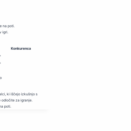
e na poti.
igri.
Konkurenca
+
+
o
lci, ki iščejo izkušnjo s
odločite za igranje.
a poti.