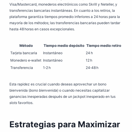
Visa/Mastercard, monederos electrónicos como Skrill y Neteller, y
transferencias bancarias instantáneas. En cuanto a los
retiros
, la
plataforma garantiza tiempos promedio inferiores a 24 horas para la
mayoría de los métodos; las transferencias bancarias pueden tardar
hasta 48 horas en casos excepcionales.
Método
Tiempo medio depósito
Tiempo medio retiro
Tarjeta bancaria
Instantáneo
24 h
Monedero e‑wallet
Instantáneo
12 h
Transferencia
1‑2 h
24‑48 h
Esta rapidez es crucial cuando deseas aprovechar un bono
bienvenida (
bono bienvenida
) o cuando necesitas capitalizar
ganancias inesperadas después de un jackpot inesperado en tus
slots
favoritos.
Estrategias para Maximizar