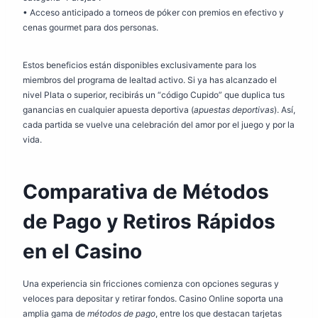
• Acceso anticipado a torneos de póker con premios en efectivo y
cenas gourmet para dos personas.
Estos beneficios están disponibles exclusivamente para los
miembros del programa de lealtad activo. Si ya has alcanzado el
nivel Plata o superior, recibirás un “código Cupido” que duplica tus
ganancias en cualquier apuesta deportiva (
apuestas deportivas
). Así,
cada partida se vuelve una celebración del amor por el juego y por la
vida.
Comparativa de Métodos
de Pago y Retiros Rápidos
en el Casino
Una experiencia sin fricciones comienza con opciones seguras y
veloces para depositar y retirar fondos. Casino Online soporta una
amplia gama de
métodos de pago
, entre los que destacan tarjetas