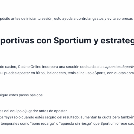
pósito antes de iniciar tu sesión; esto ayuda a controlar gastos y evita sorpresas a
portivas con Sportium y estrate
 de casino, Casino Online incorpora una sección dedicada a las
apuestas deporti
uí puedes apostar en fútbol, baloncesto, tenis e incluso eSports, con cuotas com
sigue estos pasos básicos:
es del equipo o jugador antes de apostar.
parlays
) solo cuando estés seguro del resultado; aumentan la cuota pero también 
temporales como “bono recarga” o “apuesta sin riesgo” que Sportium ofrece ca