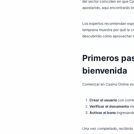
del sector coinciden en que Cas
apostando, aquí encontrarás to
Los expertos recomiendan espe
temprana muestra por qué la cas
descubrirás cómo aprovechar e
Primeros pas
bienvenida
Comenzar en Casino Online es ta
Crear el usuario
con corre
Verificar el documento
med
Activar el bono
ingresando
Una vez completado, recibirás 