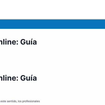
line: Guía
line: Guía
este sentido, los profesionales