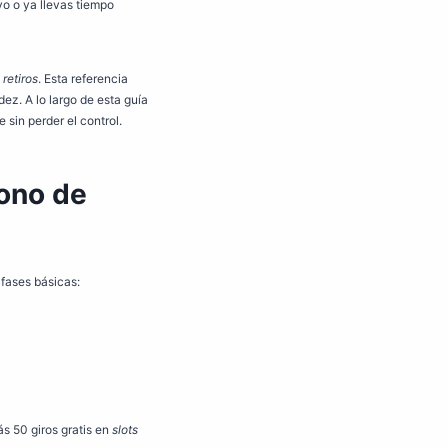
vo o ya llevas tiempo
e
retiros
. Esta referencia
ez. A lo largo de esta guía
 sin perder el control.
bono de
 fases básicas:
s 50 giros gratis en
slots