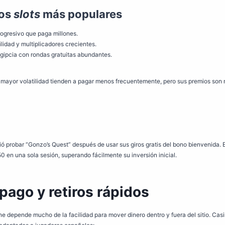
los
slots
más populares
rogresivo que paga millones.
ilidad y multiplicadores crecientes.
gipcia con rondas gratuitas abundantes.
mayor volatilidad tienden a pagar menos frecuentemente, pero sus premios so
ió probar “Gonzo’s Quest” después de usar sus giros gratis del bono bienvenida. 
0 en una sola sesión, superando fácilmente su inversión inicial.
ago y retiros rápidos
ne depende mucho de la facilidad para mover dinero dentro y fuera del sitio. Ca