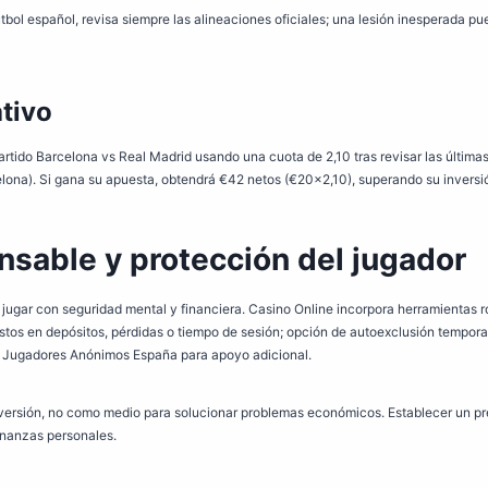
bol español, revisa siempre las alineaciones oficiales; una lesión inesperada p
ativo
artido Barcelona vs Real Madrid usando una cuota de 2,10 tras revisar las última
elona). Si gana su apuesta, obtendrá €42 netos (€20×2,10), superando su inversió
sable y protección del jugador
jugar con seguridad mental y financiera. Casino Online incorpora herramientas 
estos en depósitos, pérdidas o tiempo de sesión; opción de autoexclusión tempor
 Jugadores Anónimos España para apoyo adicional.
iversión, no como medio para solucionar problemas económicos. Establecer un p
finanzas personales.