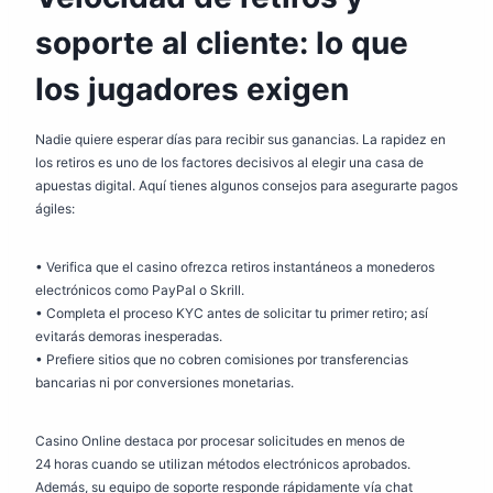
soporte al cliente: lo que
los jugadores exigen
Nadie quiere esperar días para recibir sus ganancias. La rapidez en
los retiros es uno de los factores decisivos al elegir una casa de
apuestas digital. Aquí tienes algunos consejos para asegurarte pagos
ágiles:
• Verifica que el casino ofrezca retiros instantáneos a monederos
electrónicos como PayPal o Skrill.
• Completa el proceso KYC antes de solicitar tu primer retiro; así
evitarás demoras inesperadas.
• Prefiere sitios que no cobren comisiones por transferencias
bancarias ni por conversiones monetarias.
Casino Online destaca por procesar solicitudes en menos de
24 horas cuando se utilizan métodos electrónicos aprobados.
Además, su equipo de soporte responde rápidamente vía chat