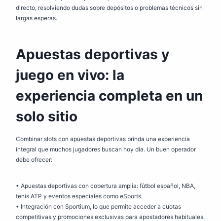
directo, resolviendo dudas sobre depósitos o problemas técnicos sin
largas esperas.
Apuestas deportivas y
juego en vivo: la
experiencia completa en un
solo sitio
Combinar slots con apuestas deportivas brinda una experiencia
integral que muchos jugadores buscan hoy día. Un buen operador
debe ofrecer:
• Apuestas deportivas con cobertura amplia: fútbol español, NBA,
tenis ATP y eventos especiales como eSports.
• Integración con Sportium, lo que permite acceder a cuotas
competitivas y promociones exclusivas para apostadores habituales.