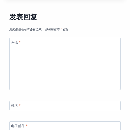
发表回复
您的邮箱地址不会被公开。
必填项已用
*
标注
评论
*
姓名
*
电子邮件
*