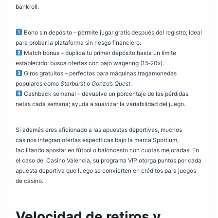
bankroll:
Bono sin depósito – permite jugar gratis después del registro; ideal
para probar la plataforma sin riesgo financiero.
Match bonus – duplica tu primer depósito hasta un límite
establecido; busca ofertas con bajo wagering (15‑20x).
Giros gratuitos – perfectos para máquinas tragamonedas
populares como
Starburst
o
Gonzo’s Quest
.
Cashback semanal – devuelve un porcentaje de las pérdidas
netas cada semana; ayuda a suavizar la variabilidad del juego.
Si además eres aficionado a las apuestas deportivas, muchos
casinos integran ofertas específicas bajo la marca Sportium,
facilitando apostar en fútbol o baloncesto con cuotas mejoradas. En
el caso del Casino Valencia, su programa VIP otorga puntos por cada
apuesta deportiva que luego se convierten en créditos para juegos
de casino.
Velocidad de retiros y