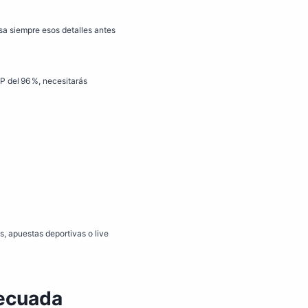
a siempre esos detalles antes
P del 96 %, necesitarás
s, apuestas deportivas o live
decuada