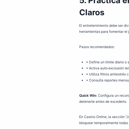
5. Practica 
Claros
El entretenimiento debe ser di
herramientas para fomentar el 
Pasos recomendados:
• Define un límite diario o
• Activa auto‑exclusión tem
• Utiliza filtros antiestré
• Consulta reportes mensua
Quick Win:
Configura un record
detenerte antes de excederlo.
En Casino Online, la sección 
bloquear temporalmente todas la