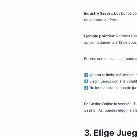
Industry Secret:
Los bonos con
de aceptar la oferta.
Ejemplo práctico:
Recibes 100 
aproximadamente 3 125 € aposta
Errores comunes al usar bonos:
Ignorar el límite máximo de r
Elegir juegos con alta volat
No leer la lista blanca de ju
En Casino Online la sección “Pr
casino). Así puedes elegir la of
3. Elige Jue