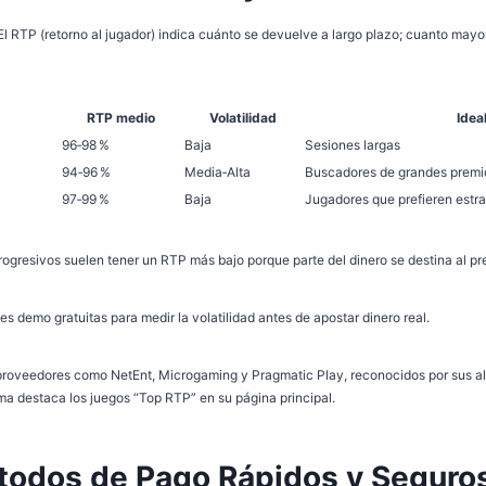
El RTP (retorno al jugador) indica cuánto se devuelve a largo plazo; cuanto mayor
RTP medio
Volatilidad
Idea
96‑98 %
Baja
Sesiones largas
94‑96 %
Media‑Alta
Buscadores de grandes premi
97‑99 %
Baja
Jugadores que prefieren estra
rogresivos suelen tener un RTP más bajo porque parte del dinero se destina al p
s demo gratuitas para medir la volatilidad antes de apostar dinero real.
proveedores como NetEnt, Microgaming y Pragmatic Play, reconocidos por sus alt
rma destaca los juegos “Top RTP” en su página principal.
étodos de Pago Rápidos y Seguro