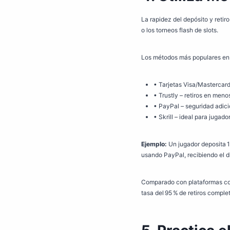
La rapidez del depósito y reti
o los torneos flash de slots.
Los métodos más populares en
• Tarjetas Visa/Mastercar
• Trustly – retiros en meno
• PayPal – seguridad adici
• Skrill – ideal para jugado
Ejemplo:
Un jugador deposita 10
usando PayPal, recibiendo el di
Comparado con plataformas 
tasa del 95 % de retiros comple