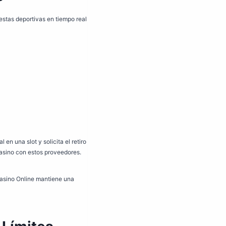
estas deportivas en tiempo real
en una slot y solicita el retiro
 casino con estos proveedores.
Casino Online mantiene una