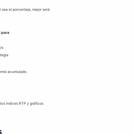
 sea el porcentaje, mejor será
l para
os
tegia
remio acumulado.
os índices RTP y gráficos
s