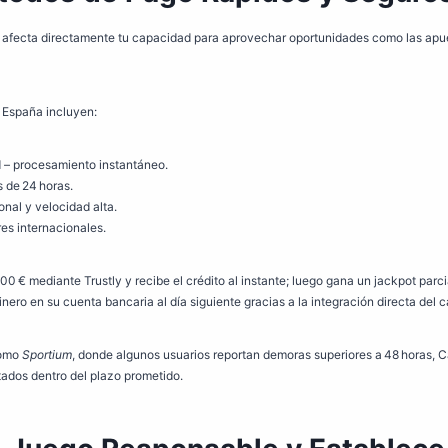
ro afecta directamente tu capacidad para aprovechar oportunidades como las apu
 España incluyen:
d – procesamiento instantáneo.
s de 24 horas.
onal y velocidad alta.
res internacionales.
0 € mediante Trustly y recibe el crédito al instante; luego gana un jackpot parcial 
nero en su cuenta bancaria al día siguiente gracias a la integración directa del
como
Sportium
, donde algunos usuarios reportan demoras superiores a 48 horas, 
tados dentro del plazo prometido.