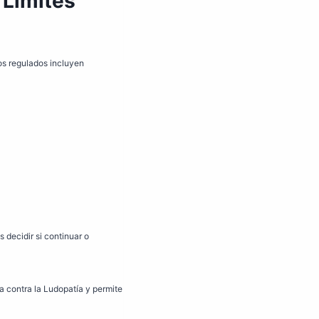
 Límites
nos regulados incluyen
 decidir si continuar o
 contra la Ludopatía y permite