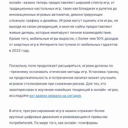
онлайн -казино теперь предоставляют широкий спектр игр, от
традиционных настольных игр, таких как блэкджек и рулетка до
инновационных игровых автоматов, демонстрирующих
сложную графику и дизайны. Игроки могут оценить эти игры, не
выходя из своих резиденций, и многие сайты предоставляют
живые дилеры, которые имитируют личное взаимодействие.
Кроме того, мобильные игры выросли, с более чем 50% доходов
от азартных игр в Интернете поступили от мобильных гаджетов
в 2023 году.
Поскольку поле продолжает расширяться, игроки должны по
-прежнему осознавать этические методы игр. Установка границ
на продолжительность и потраченное капитал может улучшить
игровое столкновение при снижении рисков. Для тех, кто
заинтересован в изучении новейших тенденций в онлайн -играх,
исследуйте
кэт казино зеркало на сегодня
.
В итоге, прогрессирование игр в казино отражает более
крупные цифровые движения и развивающиеся привычки
потребителей. По мере того, как онлайн -платформы