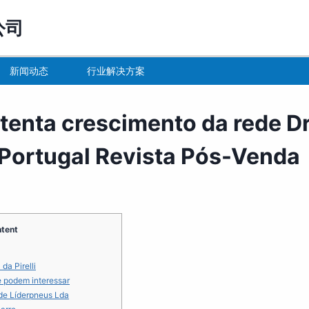
公司
新闻动态
行业解决方案
stenta crescimento da rede Dr
Portugal Revista Pós-Venda
tent
da Pirelli
e podem interessar
de Líderpneus Lda