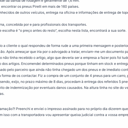
idade da banda de rodagem é geralmente de 1,6 mm.
encontrar os pneus Pirelli em mais de 160 países.
onhecidos de outros veículos, entrega na oficina e informações de entrega de top
ma, concebida por e para profissionais dos transportes.
de escolha é "o preço antes do resto", escolha nesta lista, encontrará a sua sorte.
o a cliente o qual respondeu de forma rude a uma primeira mensagem e posterio
ão. Após ameaçar que iria por o advogado a tratar, enviam-me um documento para
ão tinha recebido o artigo, algo que deveria ser a empresa a fazer pois foi tud
o dos artigos. Encomendei determinados pneus porque tinham em stock e entre
ado pelo parceiro que ainda não tinha chegado um dos pneus e de imediato cont
ca forma de os contactar. Fiz a compra de um conjunto de 4 pneus para um carro, 
sendo, exijo, no prazo máximo de 8 dias, procedam à entrega dos referidos 5 pn
reito de indemnização por eventuais danos causados. Na altura tinha no site do v
as.
amação?! Preenchi e enviei o impresso assinado para no próprio dia dizerem que 
 isso com a transportadora vou apresentar queixa judicial contra a vossa empre