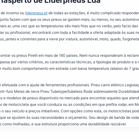
riasperto de Líderpneus Lda
 de inverno ou
liderpneus.pt
de todas as estações, é muito complicado responder
njunto fazem com que os seus pneus se gastem mais, ou menos, no seu automóvel
ais ar, uma vez que as temperaturas são mais frias que no verão, pelo facto da
lar ou profissional, encontrará com toda a facilidade a oferta adaptada às suas n
s, jantes e correntes para a neve por viatura, automóvel, moto, quads, furgoneta
ontrar os pneus Pirelli em mais de 160 países. Nem nunca responderam à reclam
ssa por vários critérios, as características técnicas, a tipologia do produto e 
r muito bom comportamento em estrada com baixa temperatura (abaixo do 7 grau
efetuada com a ajuda de ferramentas profissionais. Pneu carro elétrico Legisla
anti-furo Meias de neve Pneu Tubetype/tubeless Roda sobressalente Durabilid
s e modelos de pneus disponíveis no mercado para encontrar aqueles que aten
ipo de motocicleta que você conduza ou as condições em que prefira rodar, em 
o seu veículo a preços imbatíveis. Com opções como esta, os motociclistas po
 que se ajustem às suas necessidades e orçamento. Seu design de banda de ro
s como molhadas, e sua estrutura proporciona uma durabilidade razoável.