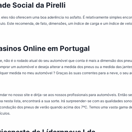
de Social da Pirelli
, eles não oferecem uma boa aderência no asfalto. É relativamente simples enco
ulo. Este recomenda, de fato, dimensões, um índice de carga e um índice de ve
asinos Online em Portugal
e, não é o rodado atual do seu automóvel que conta é mais a dimensão dos pne
mprar um automóvel e deseja alterar a medida dos pneus ou a medida das jantes
quer medida no meu automóvel ? Graças às suas correntes para a neve, o seu 
ar no nosso site e dirija-se aos nossos profissionais para automóveis. Então se 
lha nesta lista, encontrará a sua sorte. Irá surpreender-se com as qualidades so
da condução dos pneus de verão quando acima dos 7ºC. Temos uma vasta gama de
ículos.