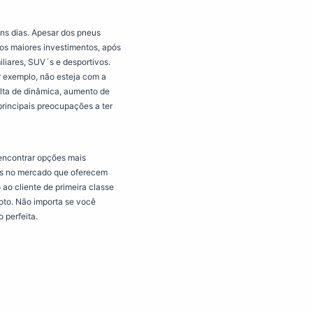
uns dias. Apesar dos pneus
os maiores investimentos, após
liares, SUV´s e desportivos.
 exemplo, não esteja com a
lta de dinâmica, aumento de
rincipais preocupações a ter
encontrar opções mais
ões no mercado que oferecem
ao cliente de primeira classe
oto. Não importa se você
 perfeita.