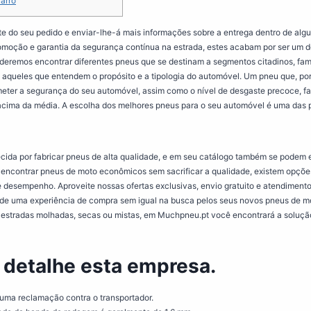
arro
e do seu pedido e enviar-lhe-á mais informações sobre a entrega dentro de alg
moção e garantia da segurança contínua na estrada, estes acabam por ser um d
eremos encontrar diferentes pneus que se destinam a segmentos citadinos, fami
aqueles que entendem o propósito e a tipologia do automóvel. Um pneu que, por
eter a segurança do seu automóvel, assim como o nível de desgaste precoce, fa
acima da média. A escolha dos melhores pneus para o seu automóvel é uma das p
ida por fabricar pneus de alta qualidade, e em seu catálogo também se podem 
e encontrar pneus de moto econômicos sem sacrificar a qualidade, existem opç
e desempenho. Aproveite nossas ofertas exclusivas, envio gratuito e atendimento 
 de uma experiência de compra sem igual na busca pelos seus novos pneus de m
 estradas molhadas, secas ou mistas, em Muchpneu.pt você encontrará a solução
detalhe esta empresa.
 uma reclamação contra o transportador.