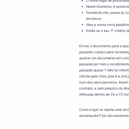
O limite legal de profund
Neste momento, é possível 
Excelente site, pneus já c
em breve.
Veja a nossa nova platafor
Então se o seu 1º critério 
Enviei o documento para o apoi
passado o prazo para reclamaç
assinar um documento em como n
passado por mim o recebiment
passado quase 1 mês fui inform
cliente pelo chat, pois é a úni
num dos seus parceiros. Assim 
contrato, e sem prejuízo do di
efetuada dentro de 24 a 72 hor
Como é que se rejeita uma recl
reclamação?! Se não resolverem