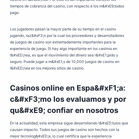
tiempos de cobranza del casino, con respecto a los m&#xE9;todos
pago.
Los jugadores pasan la mayor parte de su tiempo en el casino
jugando, raz&#xF3;n por la cual los proveedores y desarrolladores
de juegos de casino son extremadamente importantes para la
experiencia de juego. Si hay algo importante en los casinos en
l&#xED;nea, es que el movimiento del dinero sea r&#xE1;pido y
seguro. Puede jugar a m&#xE1;s de 10,000 juegos de casino en
l&#xED;nea en los mejores sitios de casino.
Casinos online en Espa&#xF1;a:
c&#xF3;mo los evaluamos y por
qu&#xE9; confiar en nosotros
En la actualidad, esta empresa sigue desarrollando t&#xED;tulos que
causan impacto. Todos sus juegos de casino son hechos con la
mejor tecnolog&#xED;a, lo cual certifica que la experiencia