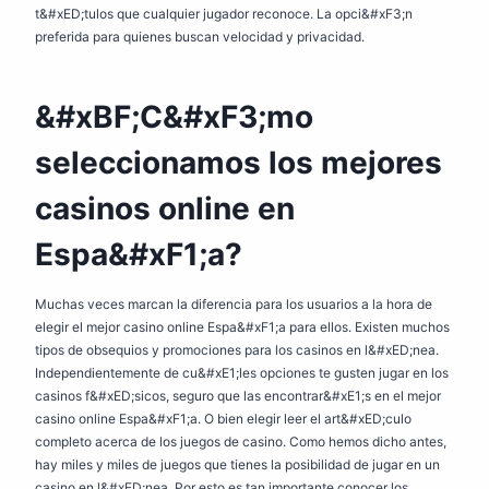
t&#xED;tulos que cualquier jugador reconoce. La opci&#xF3;n
preferida para quienes buscan velocidad y privacidad.
&#xBF;C&#xF3;mo
seleccionamos los mejores
casinos online en
Espa&#xF1;a?
Muchas veces marcan la diferencia para los usuarios a la hora de
elegir el mejor casino online Espa&#xF1;a para ellos. Existen muchos
tipos de obsequios y promociones para los casinos en l&#xED;nea.
Independientemente de cu&#xE1;les opciones te gusten jugar en los
casinos f&#xED;sicos, seguro que las encontrar&#xE1;s en el mejor
casino online Espa&#xF1;a. O bien elegir leer el art&#xED;culo
completo acerca de los juegos de casino. Como hemos dicho antes,
hay miles y miles de juegos que tienes la posibilidad de jugar en un
casino en l&#xED;nea. Por esto es tan importante conocer los