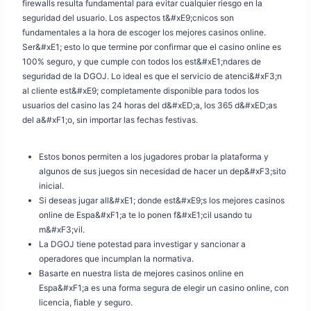
firewalls resulta fundamental para evitar cualquier riesgo en la
seguridad del usuario. Los aspectos t&#xE9;cnicos son
fundamentales a la hora de escoger los mejores casinos online.
Ser&#xE1; esto lo que termine por confirmar que el casino online es
100% seguro, y que cumple con todos los est&#xE1;ndares de
seguridad de la DGOJ. Lo ideal es que el servicio de atenci&#xF3;n
al cliente est&#xE9; completamente disponible para todos los
usuarios del casino las 24 horas del d&#xED;a, los 365 d&#xED;as
del a&#xF1;o, sin importar las fechas festivas.
Estos bonos permiten a los jugadores probar la plataforma y
algunos de sus juegos sin necesidad de hacer un dep&#xF3;sito
inicial.
Si deseas jugar all&#xE1; donde est&#xE9;s los mejores casinos
online de Espa&#xF1;a te lo ponen f&#xE1;cil usando tu
m&#xF3;vil.
La DGOJ tiene potestad para investigar y sancionar a
operadores que incumplan la normativa.
Basarte en nuestra lista de mejores casinos online en
Espa&#xF1;a es una forma segura de elegir un casino online, con
licencia, fiable y seguro.