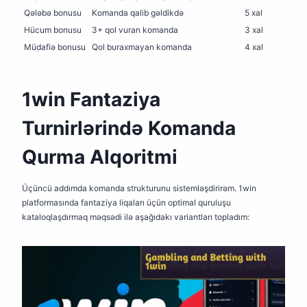
Qələbə bonusu
Komanda qalib gəldikdə
5 xal
Hücum bonusu
3+ qol vuran komanda
3 xal
Müdafiə bonusu
Qol buraxmayan komanda
4 xal
1win Fantaziya
Turnirlərində Komanda
Qurma Alqoritmi
Üçüncü addımda komanda strukturunu sistemləşdirirəm. 1win
platformasında fantaziya liqaları üçün optimal quruluşu
kataloqlaşdırmaq məqsədi ilə aşağıdakı variantları topladım: