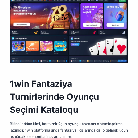
1win Fantaziya
Turnirlərində Oyunçu
Seçimi Kataloqu
Birinci addım kimi, hər turnir üçün oyunçu bazasını sistemləşdirmək
lazımdır. 1win platformasında fantaziya liqalarında qalib gəlmək üçün
aşağıdakı elementləri nəzərə alıram: