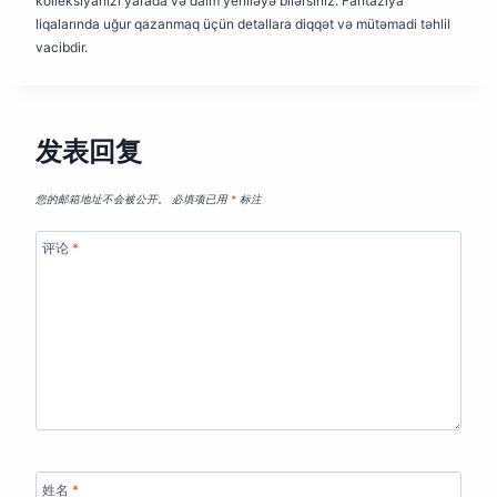
kolleksiyanızı yarada və daim yeniləyə bilərsiniz. Fantaziya
liqalarında uğur qazanmaq üçün detallara diqqət və mütəmadi təhlil
vacibdir.
发表回复
您的邮箱地址不会被公开。
必填项已用
*
标注
评论
*
姓名
*