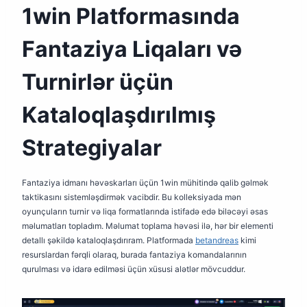
1win Platformasında
Fantaziya Liqaları və
Turnirlər üçün
Kataloqlaşdırılmış
Strategiyalar
Fantaziya idmanı həvəskarları üçün 1win mühitində qalib gəlmək
taktikasını sistemləşdirmək vacibdir. Bu kolleksiyada mən
oyunçuların turnir və liqa formatlarında istifadə edə biləcəyi əsas
məlumatları topladım. Məlumat toplama həvəsi ilə, hər bir elementi
detallı şəkildə kataloqlaşdırıram. Platformada
betandreas
kimi
resurslardan fərqli olaraq, burada fantaziya komandalarının
qurulması və idarə edilməsi üçün xüsusi alətlər mövcuddur.