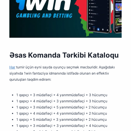
Əsas Komanda Tərkibi Kataloqu
Hər
turnir üçün eyni sayda oyunçu seçmək məcburidir. Aşağıdakı
siyahıda 1win fantaziya idmanında istifadə olunan ən effektiv
quruluşları təqdim edirəm:
1 qapıçı + 3 müdafiəçi + 4 yarımmüdafiəçi + 3 hücumçu
1 qapıçı + 4 müdafiəçi + 3 yarımmüdafiəçi + 3 hücumçu
1 qapıçı + 3 müdafiəçi + 5 yarımmüdafiəçi + 2 hücumçu
1 qapıçı + 4 müdafiəçi + 4 yarımmüdafiəçi + 2 hücumçu
1 qapıçı + 5 müdafiəçi + 3 yarımmüdafiəçi + 2 hücumçu
1 qapıçı + 3 müdafiəçi + 3 yarımmüdafiəçi + 4 hücumçu