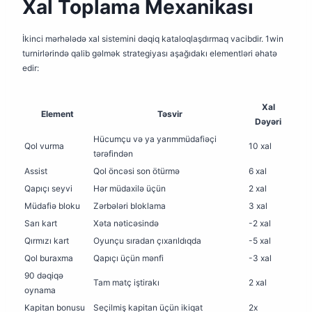
Xal Toplama Mexanikası
İkinci mərhələdə xal sistemini dəqiq kataloqlaşdırmaq vacibdir. 1win
turnirlərində qalib gəlmək strategiyası aşağıdakı elementləri əhatə
edir:
Xal
Element
Təsvir
Dəyəri
Hücumçu və ya yarımmüdafiəçi
Qol vurma
10 xal
tərəfindən
Assist
Qol öncəsi son ötürmə
6 xal
Qapıçı seyvi
Hər müdaxilə üçün
2 xal
Müdafiə bloku
Zərbələri bloklama
3 xal
Sarı kart
Xəta nəticəsində
-2 xal
Qırmızı kart
Oyunçu sıradan çıxarıldıqda
-5 xal
Qol buraxma
Qapıçı üçün mənfi
-3 xal
90 dəqiqə
Tam matç iştirakı
2 xal
oynama
Kapitan bonusu
Seçilmiş kapitan üçün ikiqat
2x