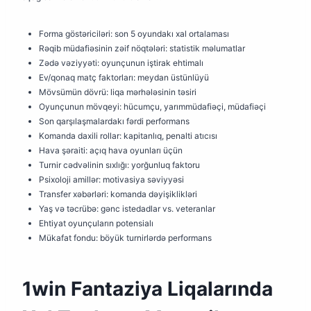
Forma göstəriciləri: son 5 oyundakı xal ortalaması
Rəqib müdafiəsinin zəif nöqtələri: statistik məlumatlar
Zədə vəziyyəti: oyunçunun iştirak ehtimalı
Ev/qonaq matç faktorları: meydan üstünlüyü
Mövsümün dövrü: liqa mərhələsinin təsiri
Oyunçunun mövqeyi: hücumçu, yarımmüdafiəçi, müdafiəçi
Son qarşılaşmalardakı fərdi performans
Komanda daxili rollar: kapitanlıq, penalti atıcısı
Hava şəraiti: açıq hava oyunları üçün
Turnir cədvəlinin sıxlığı: yorğunluq faktoru
Psixoloji amillər: motivasiya səviyyəsi
Transfer xəbərləri: komanda dəyişiklikləri
Yaş və təcrübə: gənc istedadlar vs. veteranlar
Ehtiyat oyunçuların potensialı
Mükafat fondu: böyük turnirlərdə performans
1win Fantaziya Liqalarında