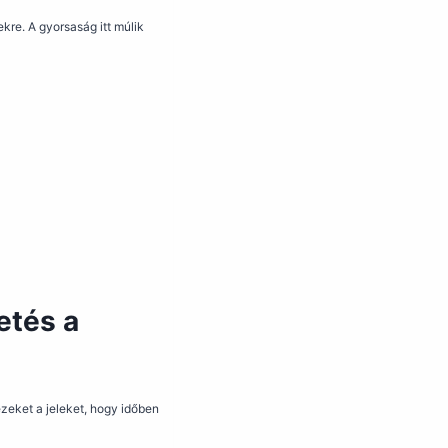
kre. A gyorsaság itt múlik
etés a
ezeket a jeleket, hogy időben