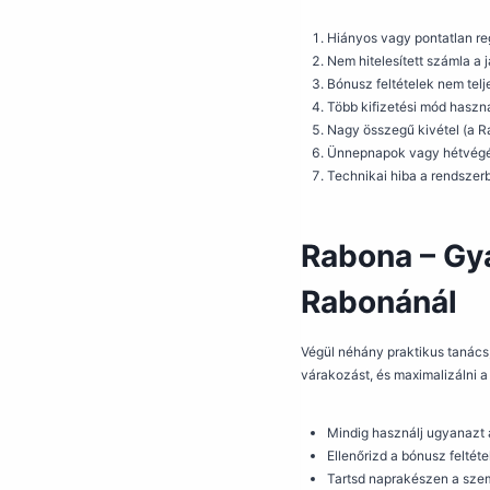
Hiányos vagy pontatlan re
Nem hitelesített számla a 
Bónusz feltételek nem telj
Több kifizetési mód haszná
Nagy összegű kivétel (a 
Ünnepnapok vagy hétvégék
Technikai hiba a rendszerbe
Rabona – Gya
Rabonánál
Végül néhány praktikus tanács,
várakozást, és maximalizálni a
Mindig használj ugyanazt a
Ellenőrizd a bónusz feltéte
Tartsd naprakészen a sze