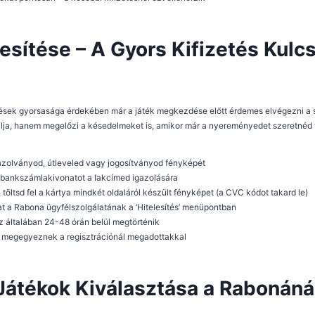
esítése – A Gyors Kifizetés Kulcs
ések gyorsasága érdekében már a játék megkezdése előtt érdemes elvégezni a s
álja, hanem megelőzi a késedelmeket is, amikor már a nyereményedet szeretnéd 
gazolványod, útleveled vagy jogosítványod fényképét
y bankszámlakivonatot a lakcímed igazolására
töltsd fel a kártya mindkét oldaláról készült fényképet (a CVC kódot takard le)
 a Rabona ügyfélszolgálatának a ‘Hitelesítés’ menüpontban
ez általában 24-48 órán belül megtörténik
k megegyeznek a regisztrációnál megadottakkal
Játékok Kiválasztása a Rabonáná