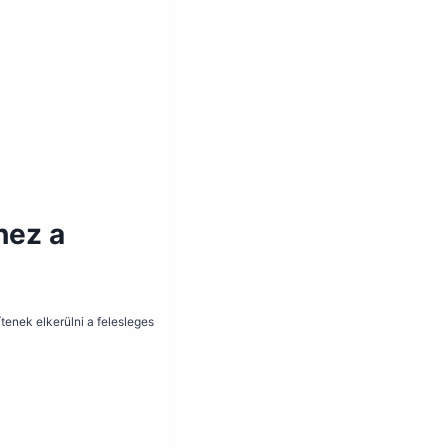
hez a
enek elkerülni a felesleges