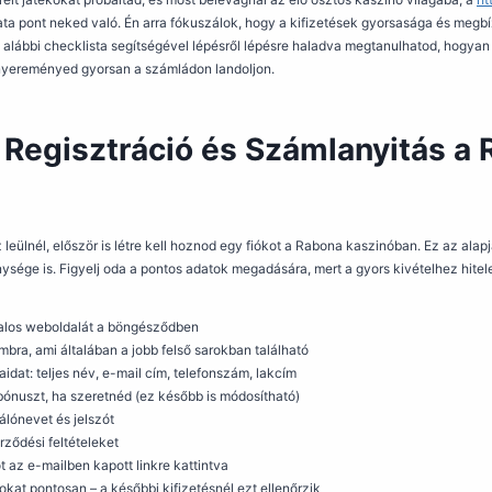
ata pont neked való. Én arra fókuszálok, hogy a kifizetések gyorsasága és megb
lábbi checklista segítségével lépésről lépésre haladva megtanulhatod, hogyan k
 nyereményed gyorsan a számládon landoljon.
 Regisztráció és Számlanyitás a
 leülnél, először is létre kell hoznod egy fiókot a Rabona kaszinóban. Ez az ala
ysége is. Figyelj oda a pontos adatok megadására, mert a gyors kivételhez hitel
alos weboldalát a böngésződben
ombra, ami általában a jobb felső sarokban található
idat: teljes név, e-mail cím, telefonszám, lakcím
 bónuszt, ha szeretnéd (ez később is módosítható)
álónevet és jelszót
rződési feltételeket
t az e-mailben kapott linkre kattintva
okat pontosan – a későbbi kifizetésnél ezt ellenőrzik