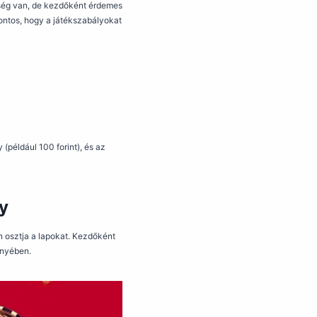
tőség van, de kezdőként érdemes
fontos, hogy a játékszabályokat
 (például 100 forint), és az
y
en osztja a lapokat. Kezdőként
ényében.