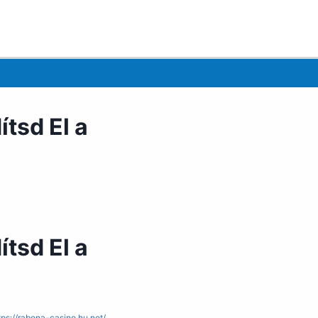
tsd El a
tsd El a
tps://rabona-casino.hu.net/