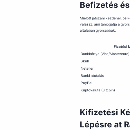
Befizetés é
Mielőtt játszani kezdenél, be k
válassz, ami támogatja a gyors 
általában gyorsabbak.
Fizetési
Bankkártya (Visa/Mastercard)
Skrill
Neteller
Banki átutalás
PayPal
Kriptovaluta (Bitcoin)
Kifizetési K
Lépésre at 