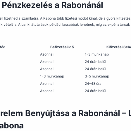
s Pénzkezelés a Rabonánál
ell fizetned a számládra. A Rabona több fizetési módot kínál, de a gyors kifizeté
kivételt is. A banki átutalások például lassabbak lehetnek, míg az e-pénztárcák (
 Mód
Befizetési Idő
Kifizetési Se
Azonnali
1-3 munkanap
Azonnali
24 órán belül
Azonnali
24 órán belül
1-3 munkanap
3-5 munkanap
Azonnali
24-48 óra
Azonnali
24 órán belül
érelem Benyújtása a Rabonánál – 
Rabona