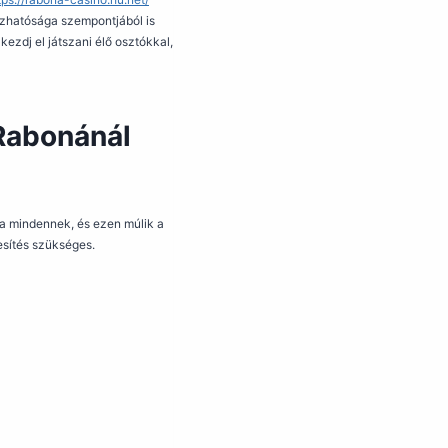
ízhatósága szempontjából is
ezdj el játszani élő osztókkal,
 Rabonánál
pja mindennek, és ezen múlik a
esítés szükséges.