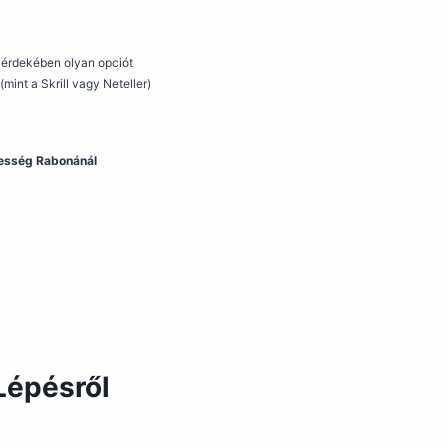
s érdekében olyan opciót
mint a Skrill vagy Neteller)
besség Rabonánál
Lépésről