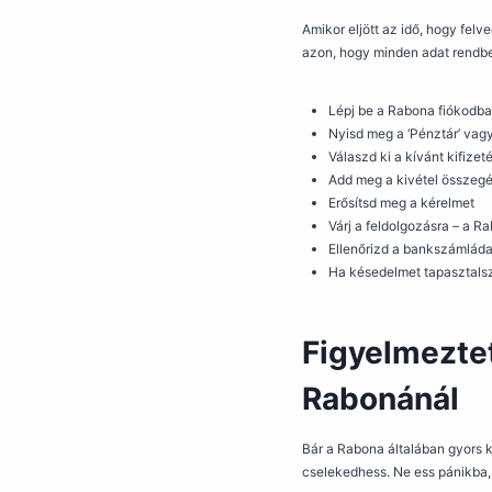
Amikor eljött az idő, hogy felv
azon, hogy minden adat rendbe
Lépj be a Rabona fiókodba
Nyisd meg a ‘Pénztár’ vagy
Válaszd ki a kívánt kifizet
Add meg a kivétel összegé
Erősítsd meg a kérelmet
Várj a feldolgozásra – a R
Ellenőrizd a bankszámlád
Ha késedelmet tapasztalsz,
Figyelmeztet
Rabonánál
Bár a Rabona általában gyors ki
cselekedhess. Ne ess pánikba, 