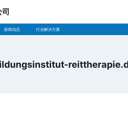
公司
新闻动态
行业解决方案
ildungsinstitut-reittherapie.