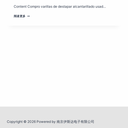
Content Compro varillas de destapar alcantarillado usad…
ALCANTARILLADO
阅读更多
EN
CHILE
PÁGINA
3
Copyright © 2026 Powered by 南京伊斯达电子有限公司