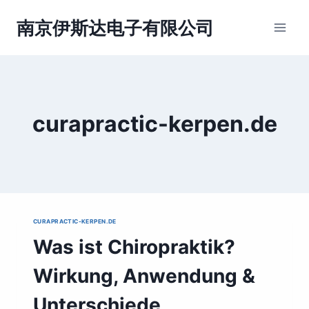
跳
到
南京伊斯达电子有限公司
内
容
curapractic-kerpen.de
CURAPRACTIC-KERPEN.DE
Was ist Chiropraktik?
Wirkung, Anwendung &
Unterschiede