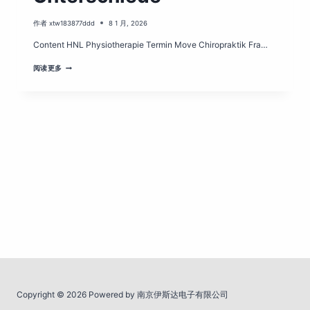
作者
xtw183877ddd
8 1 月, 2026
Content HNL Physiotherapie Termin Move Chiropraktik Fra…
WAS
阅读更多
IST
CHIROPRAKTIK?
WIRKUNG,
ANWENDUNG
&
UNTERSCHIEDE
Copyright © 2026 Powered by 南京伊斯达电子有限公司