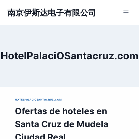
跳
到
南京伊斯达电子有限公司
内
容
HotelPalaciOSantacruz.com
HOTELPALACIOSANTACRUZ.COM
Ofertas de hoteles en
Santa Cruz de Mudela
Ciudad Real