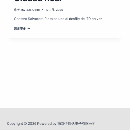
作者
xtw183877ddd
12 1 月, 2026
Content Salvatore Plata se une al desfile del 70 aniver…
OFERTAS
阅读更多
DE
HOTELES
EN
SANTA
CRUZ
DE
MUDELA
CIUDAD
REAL
Copyright © 2026 Powered by 南京伊斯达电子有限公司